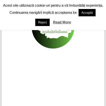
Skip
Acest site utilizează cookie-uri pentru a vă îmbunătăți experiența.
to
content
Continuarea navigării implică acceptarea lor.
Acceptă
Read More
Reject