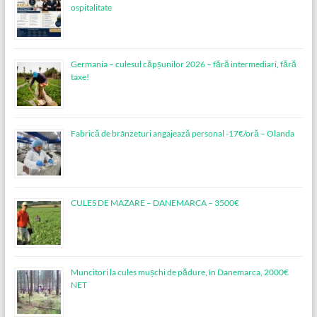
ospitalitate
Germania – culesul căpșunilor 2026 – fără intermediari, fără
taxe!
Fabrică de brânzeturi angajează personal -17€/oră – Olanda
CULES DE MAZARE – DANEMARCA – 3500€
Muncitori la cules mușchi de pădure, în Danemarca, 2000€
NET