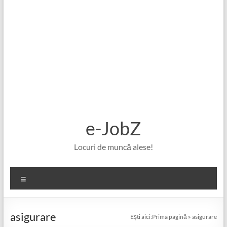
e-JobZ
Locuri de muncă alese!
Meniu
asigurare
Ești aici:
Prima pagină
»
asigurare