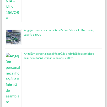
Angajăm muncitor necalificat/ă la o fabrică în Germania,
salariu 1800€
Angajăm personal necalificat/ă la o fabrică de asamblare
scaune auto în Germania, salariu 2500€.