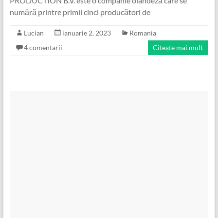
PRODUCTION B.V. este o companie olandeză care se
numără printre primii cinci producători de
Lucian
ianuarie 2, 2023
Romania
4 comentarii
Citește mai mult