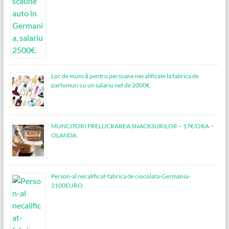
Loc de muncǎ pentru persoane necalificate la fabrica de
parfumuri cu un salariu net de 2000€.
MUNCITORI PRELUCRAREA SNACKSURILOR – 17€/ORA –
OLANDA
Person-al necalificat-fabrica de ciocolata-Germania-
2100EURO