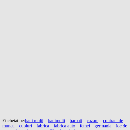
Etichetat pe:
bani multi
banimulti
barbati
cazare
contract de
munca
cupluri
fabrica
fabrica auto
femei
germania
loc de