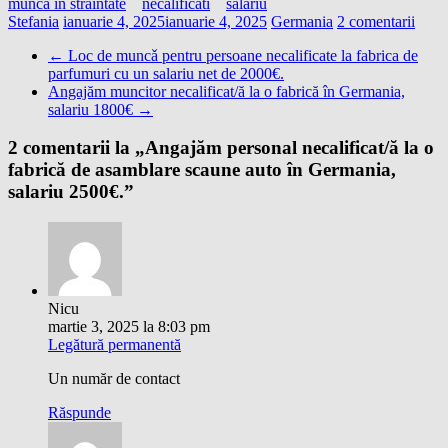
munca in straintate
necalificati
salariu
Stefania
ianuarie 4, 2025
ianuarie 4, 2025
Germania
2 comentarii
←
Loc de muncǎ pentru persoane necalificate la fabrica de
parfumuri cu un salariu net de 2000€.
Angajăm muncitor necalificat/ă la o fabrică în Germania,
salariu 1800€
→
2 comentarii la „
Angajăm personal necalificat/ă la o
fabrică de asamblare scaune auto în Germania,
salariu 2500€.
”
Nicu
martie 3, 2025 la 8:03 pm
Legătură permanentă
Un număr de contact
Răspunde