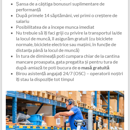
Șansa de a câștiga bonusuri suplimentare de
performanță
După primele 14 săptămâni, vei primi o creștere de
salariu
Posibilitatea de a începe munca imediat
Nu trebuie să îți faci griji cu privire la transportul la/de
la locul de muncă, îl asigurăm gratuit (cu biciclete
normale, biciclete electrice sau mașini, în funcție de
distanța până la locul de muncă)
În tura de dimineață poti cumpara chiar de la cantina
mancare proaspata, gata pregatita și pentru tura de
după-amiază te poti bucura de
o masă gratuită
Birou asistență angajați 24/7 (OSC) – operatorii noștri
îți stau la dispoziție tot timpul