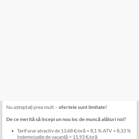
Nu așteptați prea mult –
ofertele sunt limitate!
De ce merită să începi un nou loc de muncă alături noi?
Tarif orar atractiv de 13,68 €/oră ︁︀​︂︃︃​︁︂︇​︁︂︈​​​​​​+ ︁︀​︂︃︃​︇︂​︁︃︁8,1 % ATV + 8,33 %
Indemnizație de vacanță = 15,93 €/oră