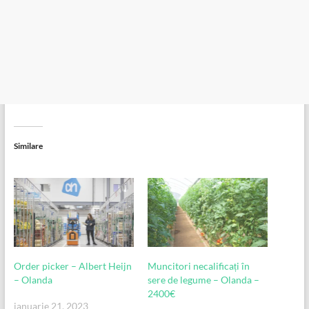
Similare
Order picker – Albert Heijn
Muncitori necalificați în
– Olanda
sere de legume – Olanda –
2400€
ianuarie 21, 2023