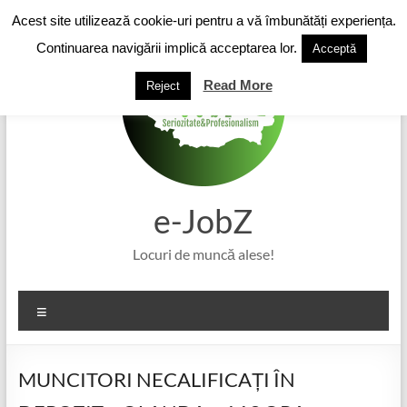
Skip
Acest site utilizează cookie-uri pentru a vă îmbunătăți experiența.
to
content
Continuarea navigării implică acceptarea lor.
Acceptă
Read More
Reject
e-JobZ
Locuri de muncă alese!
Meniu
MUNCITORI NECALIFICAȚI ÎN