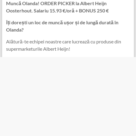
Muncă Olanda! ORDER PICKER la Albert Heijn
Oosterhout. Salariu 15.93 €/oră + BONUS 250 €
Îți dorești un loc de muncă ușor și de lungă durată în
Olanda?
Alătură-te echipei noastre care lucrează cu produse ️︃︁︉︁︍︅︄​︂︆︄︅​︁︁︎︌​︈︂︇︍​︈︆︅️︊︄︈︌︊︎︂︎din ️︃︁︉︁︍︅︄​︂︆︄︅​︁︁︎︌​︈︂︇︍​
︈︆︅️︊︄︈︌︊︎︂︎supermarketurile Albert Heijn!