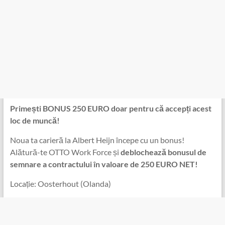
Primești BONUS 250 EURO doar pentru că ️︃︁︉︁︍︅︄​︂︆︄︅​︁︁︎︌​︈︂︇︍​︈︆︅️︊︄︈︌︊︎︂︎accepți acest
loc de muncă!
Noua ta carieră la Albert Heijn începe cu un bonus!
Alătură-te OTTO Work Force și
deblochează bonusul de
semnare a contractului în valoare de 250 EURO NET!
Locație: Oosterhout ️︃︁︉︁︍︅︄​︂︆︄︅​︁︁︎︌​︈︂︇︍​︈︆︅️︊︄︈︌︊︎︂︎(Olanda)