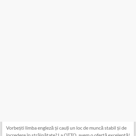
Vorbești limba engleză și cauți un loc de muncă stabil și de
încredere în străinătate? La OTTO, avem o ofertă excelentă!