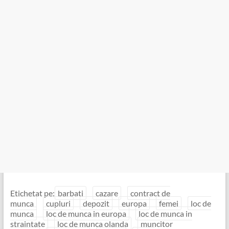
Etichetat pe:
barbati
cazare
contract de
munca
cupluri
depozit
europa
femei
loc de
munca
loc de munca in europa
loc de munca in
straintate
loc de munca olanda
muncitor