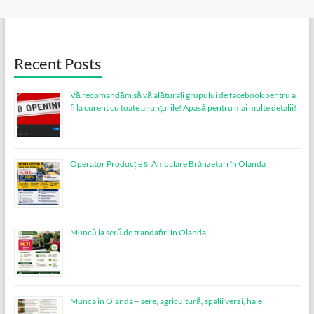
Recent Posts
Vă recomandăm să vă alăturați grupului de facebook pentru a
fi la curent cu toate anunțurile! Apasă pentru mai multe detalii!
Operator Producție și Ambalare Brânzeturi în Olanda
Muncă la seră de trandafiri în Olanda
Munca in Olanda – sere, agricultură, spații verzi, hale