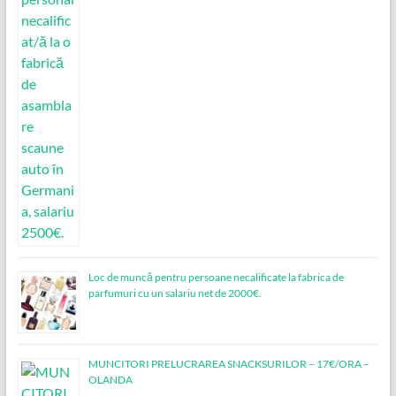
Loc de muncǎ pentru persoane necalificate la fabrica de
parfumuri cu un salariu net de 2000€.
MUNCITORI PRELUCRAREA SNACKSURILOR – 17€/ORA –
OLANDA