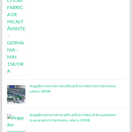
Angajăm muncitor necalificat/ă la o fabrică în Germania,
salariu 1800€
Angajăm personal necalificat/ă la o fabrică de asamblare
scaune auto în Germania, salariu 2500€.