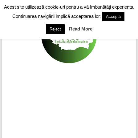
Skip
Acest site utilizează cookie-uri pentru a vă îmbunătăți experiența.
to
content
Continuarea navigării implică acceptarea lor.
Acceptă
Read More
Reject