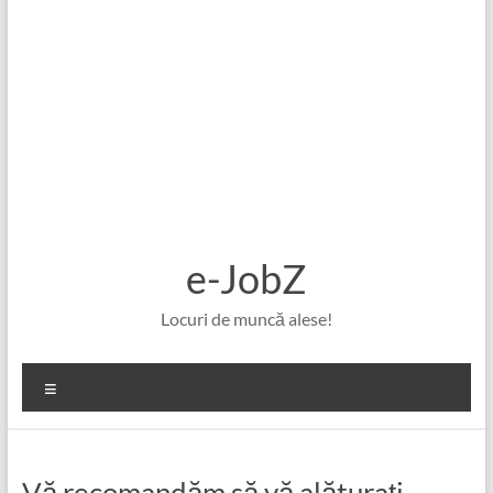
e-JobZ
Locuri de muncă alese!
Meniu
Vă recomandăm să vă alăturați