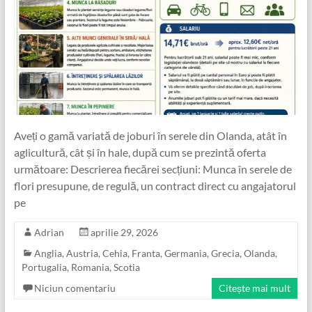
Aveți o gamă variată de joburi în serele din Olanda, atât în
aglicultură, cât și în hale, după cum se prezintă oferta
următoare: Descrierea fiecărei secțiuni: Munca în serele de
flori presupune, de regulă, un contract direct cu angajatorul
pe
Adrian
aprilie 29, 2026
Anglia
,
Austria
,
Cehia
,
Franta
,
Germania
,
Grecia
,
Olanda
,
Portugalia
,
Romania
,
Scotia
Niciun comentariu
Citește mai mult