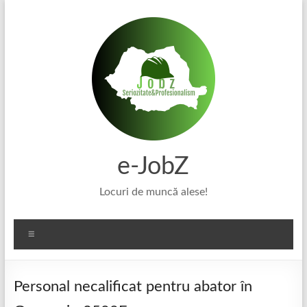
Skip
to
content
e-JobZ
Locuri de muncă alese!
Meniu
Personal necalificat pentru abator în