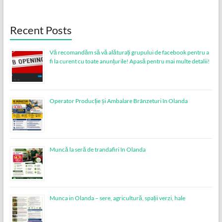
Recent Posts
Vă recomandăm să vă alăturați grupului de facebook pentru a
fi la curent cu toate anunțurile! Apasă pentru mai multe detalii!
Operator Producție și Ambalare Brânzeturi în Olanda
Muncă la seră de trandafiri în Olanda
Munca in Olanda – sere, agricultură, spații verzi, hale