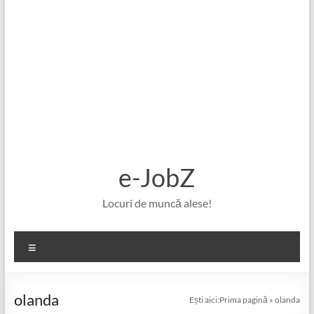
e-JobZ
Locuri de muncă alese!
Meniu
olanda
Ești aici:
Prima pagină
»
olanda