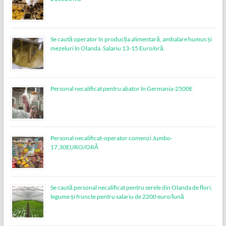
Se caută operator în producția alimentară, ambalare humus și
mezeluri în Olanda. Salariu 13-15 Euro/oră.
Personal necalificat pentru abator în Germania-2500E
Personal necalificat-operator comenzi Jumbo-
17,30EURO/ORĂ
Se caută personal necalificat pentru serele din Olanda de flori,
legume și fruncte pentru salariu de 2200 euro/lună