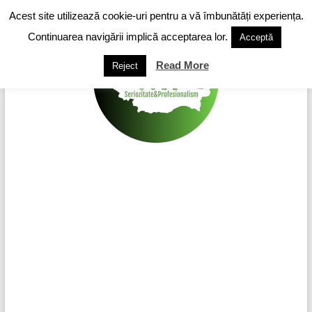
Skip
Acest site utilizează cookie-uri pentru a vă îmbunătăți experiența.
to
content
Continuarea navigării implică acceptarea lor.
Acceptă
Read More
Reject