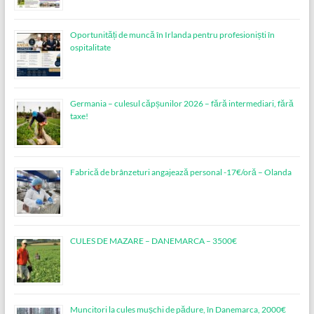
Oportunități de muncă în Irlanda pentru profesioniști în
ospitalitate
Germania – culesul căpșunilor 2026 – fără intermediari, fără
taxe!
Fabrică de brânzeturi angajează personal -17€/oră – Olanda
CULES DE MAZARE – DANEMARCA – 3500€
Muncitori la cules mușchi de pădure, în Danemarca, 2000€