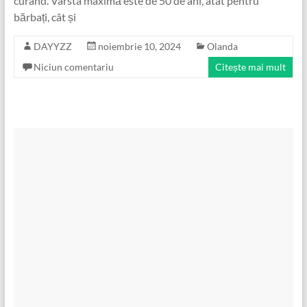
curând. Vârsta maximă este de 50 de ani, atât pentru
bărbați, cât și
DAYYZZ
noiembrie 10, 2024
Olanda
Niciun comentariu
Citește mai mult