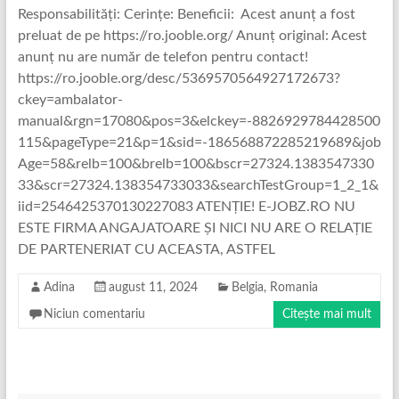
Responsabilități: Cerințe: Beneficii: Acest anunț a fost
preluat de pe https://ro.jooble.org/ Anunț original: Acest
anunț nu are număr de telefon pentru contact!
https://ro.jooble.org/desc/5369570564927172673?
ckey=ambalator-
manual&rgn=17080&pos=3&elckey=-8826929784428500
115&pageType=21&p=1&sid=-186568872285219689&job
Age=58&relb=100&brelb=100&bscr=27324.1383547330
33&scr=27324.138354733033&searchTestGroup=1_2_1&
iid=2546425370130227083 ATENȚIE! E-JOBZ.RO NU
ESTE FIRMA ANGAJATOARE ȘI NICI NU ARE O RELAȚIE
DE PARTENERIAT CU ACEASTA, ASTFEL
Adina
august 11, 2024
Belgia
,
Romania
Niciun comentariu
Citește mai mult