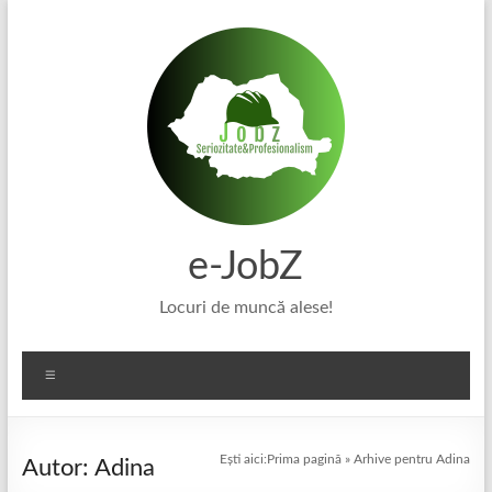
Skip
to
content
e-JobZ
Locuri de muncă alese!
Meniu
Ești aici:
Prima pagină
»
Arhive pentru Adina
Autor:
Adina