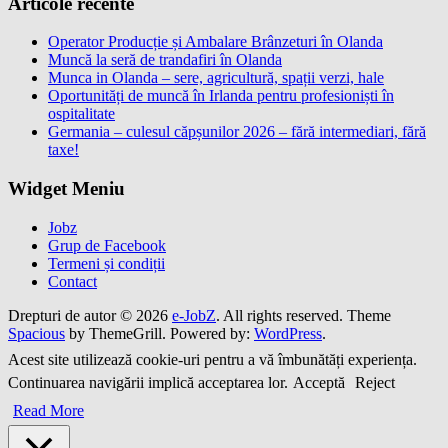
Articole recente
Operator Producție și Ambalare Brânzeturi în Olanda
Muncă la seră de trandafiri în Olanda
Munca in Olanda – sere, agricultură, spații verzi, hale
Oportunități de muncă în Irlanda pentru profesioniști în
ospitalitate
Germania – culesul căpșunilor 2026 – fără intermediari, fără
taxe!
Widget Meniu
Jobz
Grup de Facebook
Termeni și condiții
Contact
Drepturi de autor © 2026
e-JobZ
. All rights reserved. Theme
Spacious
by ThemeGrill. Powered by:
WordPress
.
Acest site utilizează cookie-uri pentru a vă îmbunătăți experiența.
Continuarea navigării implică acceptarea lor.
Acceptă
Reject
Read More