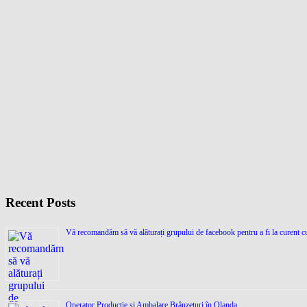
Recent Posts
Vă recomandăm să vă alăturați grupului de facebook pentru a fi la curent cu
Operator Producție și Ambalare Brânzeturi în Olanda