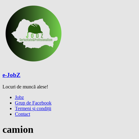
Skip
to
content
e-JobZ
Locuri de muncă alese!
Meniu
Jobz
Grup de Facebook
Termeni și condiții
Contact
camion