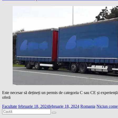
Este necesar să dețineți un permis de categoria C sau CE și experienț
oferă
Facultate
februarie 18, 2024
februarie 18, 2024
Romania
Niciun come