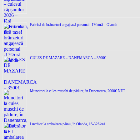
Fabrică de brânzeturi angajează personal -17€/oră – Olanda
CULES DE MAZARE – DANEMARCA – 3500€
Muncitori la cules mușchi de pădure, în Danemarca, 2000€ NET
Lucrător la ambalarea pâinii, în Olanda, 16-32€/oră