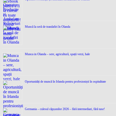
Muncă la seră de trandafiri în Olanda
Munca in Olanda – sere, agricultură, spații verzi, hale
Oportunități de muncă în Irlanda pentru profesioniști în ospitalitate
Germania – culesul căpșunilor 2026 – fără intermediari, fără taxe!