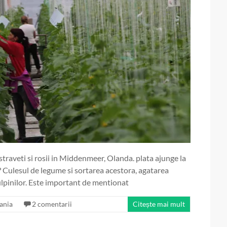
straveti si rosii in Middenmeer, Olanda. plata ajunge la
? Culesul de legume si sortarea acestora, agatarea
tulpinilor. Este important de mentionat
ania
2 comentarii
Citește mai mult