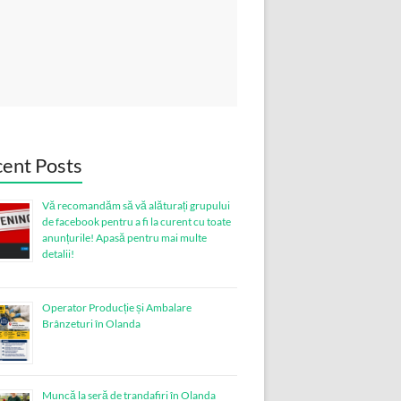
ent Posts
Vă recomandăm să vă alăturați grupului
de facebook pentru a fi la curent cu toate
anunțurile! Apasă pentru mai multe
detalii!
Operator Producție și Ambalare
Brânzeturi în Olanda
Muncă la seră de trandafiri în Olanda