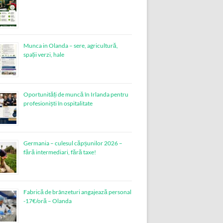
Munca in Olanda – sere, agricultură,
spații verzi, hale
Oportunități de muncă în Irlanda pentru
profesioniști în ospitalitate
Germania – culesul căpșunilor 2026 –
fără intermediari, fără taxe!
Fabrică de brânzeturi angajează personal
-17€/oră – Olanda