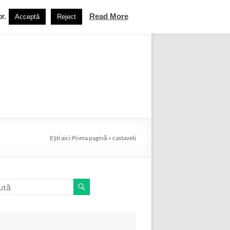
r.
Read More
Acceptă
Reject
ebook
Termeni și condiții
Contact
Ești aici:
Prima pagină
»
castaveti