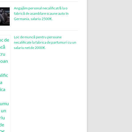
Angajăm personal necalificat/ă la o
fabrică de asamblare scaune auto în
Germania, salariu 2500€.
Loc de muncǎ pentru persoane
necalificate la fabrica de parfumuri cu un
salariu net de 2000€.