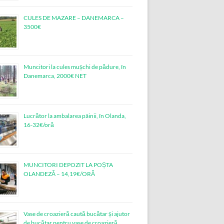
CULES DE MAZARE – DANEMARCA –
3500€
Muncitori la cules mușchi de pădure, în
Danemarca, 2000€ NET
Lucrător la ambalarea pâinii, în Olanda,
16-32€/oră
MUNCITORI DEPOZIT LA POȘTA
OLANDEZĂ – 14,19€/ORĂ
Vase de croazieră caută bucătar și ajutor
de bucătar pentru vase de croazieră