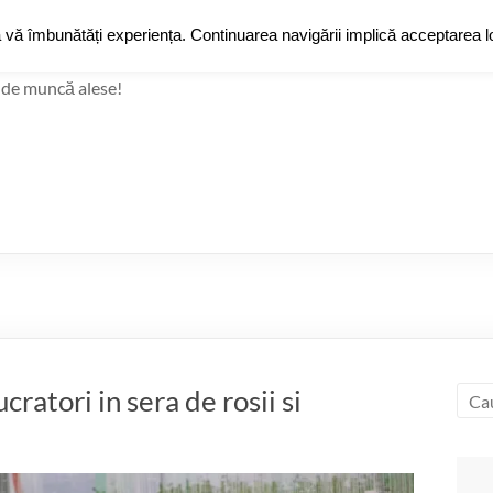
JobZ
a vă îmbunătăți experiența. Continuarea navigării implică acceptarea lo
Jobz
Grup de Fac
 de muncă alese!
tori in sera de rosii si