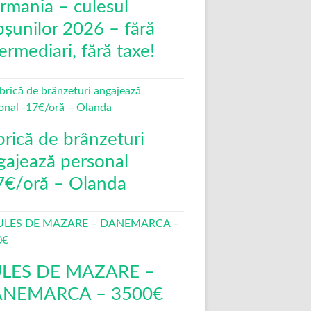
rmania – culesul
pșunilor 2026 – fără
ermediari, fără taxe!
brică de brânzeturi
gajează personal
7€/oră – Olanda
LES DE MAZARE –
NEMARCA – 3500€