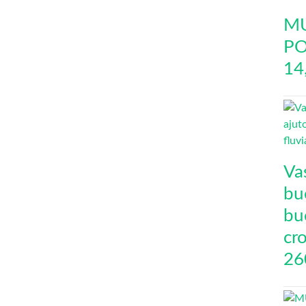
MU
PO
14
Va
buc
bu
cro
26