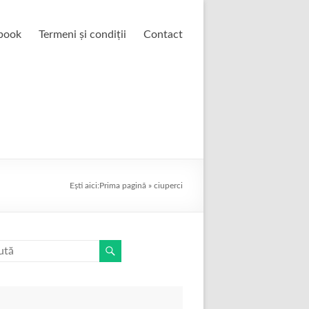
book
Termeni și condiții
Contact
Ești aici:
Prima pagină
»
ciuperci