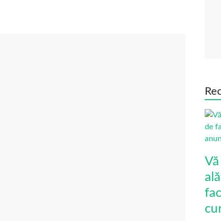
Rec
Vă
ală
fa
cu