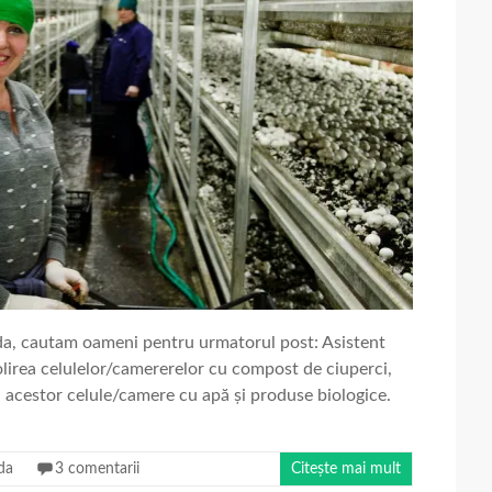
nda, cautam oameni pentru urmatorul post: Asistent
irea celulelor/camererelor cu compost de ciuperci,
a acestor celule/camere cu apă și produse biologice.
da
3 comentarii
Citește mai mult