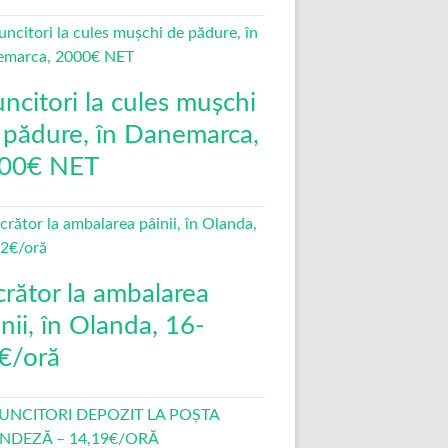
ncitori la cules mușchi
 pădure, în Danemarca,
00€ NET
crător la ambalarea
nii, în Olanda, 16-
€/oră