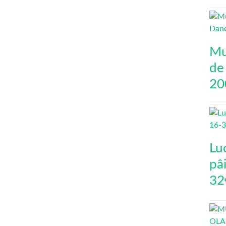
Mu
de
20
Lu
pâi
32