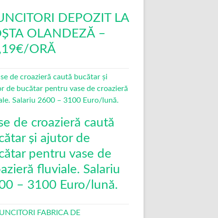
NCITORI DEPOZIT LA
ȘTA OLANDEZĂ –
,19€/ORĂ
se de croazieră caută
ătar și ajutor de
cătar pentru vase de
azieră fluviale. Salariu
00 – 3100 Euro/lună.