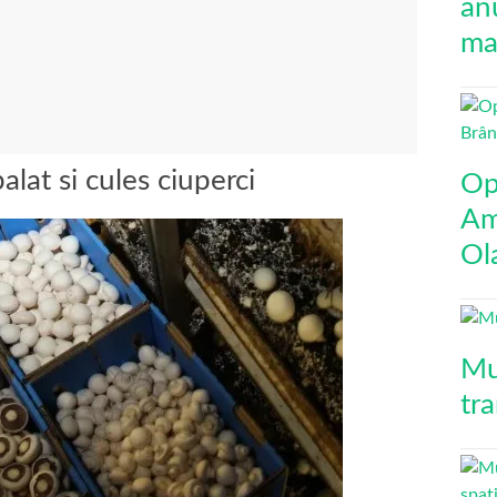
an
mai
lat si cules ciuperci
Op
Am
Ol
Mu
tr