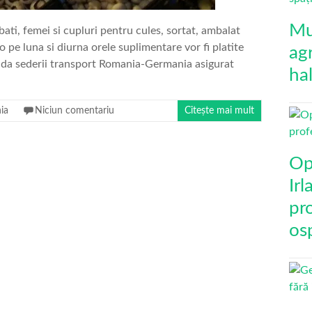
Mu
ti, femei si cupluri pentru cules, sortat, ambalat
o pe luna si diurna orele suplimentare vor fi platite
agr
ada sederii transport Romania-Germania asigurat
ha
ia
Niciun comentariu
Citește mai mult
Op
Ir
pro
osp