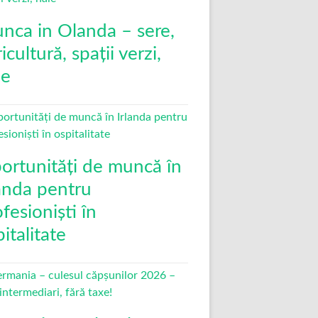
nca in Olanda – sere,
icultură, spații verzi,
le
ortunități de muncă în
landa pentru
fesioniști în
italitate