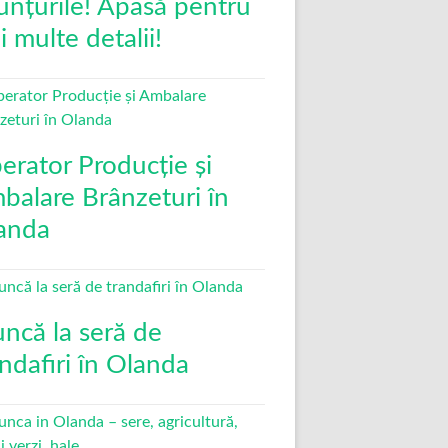
unțurile! Apasă pentru
 multe detalii!
erator Producție și
balare Brânzeturi în
anda
ncă la seră de
andafiri în Olanda