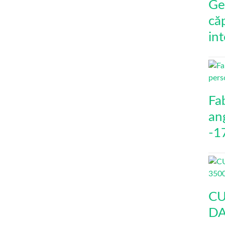
Ge
că
int
Fa
an
-1
CU
DA