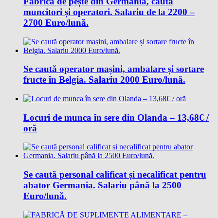
Fabrică de pește din Germania, caută
muncitori și operatori. Salariu de la 2200 –
2700 Euro/lună.
Se caută operator mașini, ambalare și sortare
fructe în Belgia. Salariu 2000 Euro/lună.
Locuri de munca în sere din Olanda – 13,68€ /
oră
Se caută personal calificat și necalificat pentru
abator Germania. Salariu până la 2500
Euro/lună.