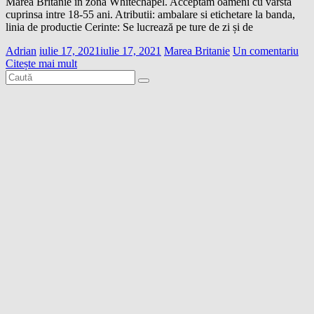
Marea Britanie in zona Whitechapel. Acceptam oameni cu varsta
cuprinsa intre 18-55 ani. Atributii: ambalare si etichetare la banda,
linia de productie Cerinte: Se lucrează pe ture de zi și de
Adrian
iulie 17, 2021
iulie 17, 2021
Marea Britanie
Un comentariu
Citește mai mult