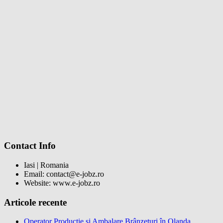
Contact Info
Iasi | Romania
Email: contact@e-jobz.ro
Website: www.e-jobz.ro
Articole recente
Operator Producție și Ambalare Brânzeturi în Olanda