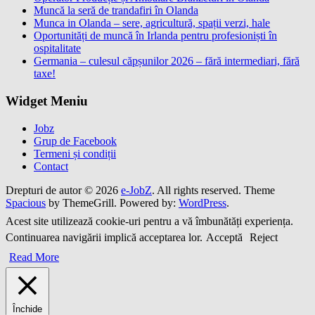
Muncă la seră de trandafiri în Olanda
Munca in Olanda – sere, agricultură, spații verzi, hale
Oportunități de muncă în Irlanda pentru profesioniști în
ospitalitate
Germania – culesul căpșunilor 2026 – fără intermediari, fără
taxe!
Widget Meniu
Jobz
Grup de Facebook
Termeni și condiții
Contact
Drepturi de autor © 2026
e-JobZ
. All rights reserved. Theme
Spacious
by ThemeGrill. Powered by:
WordPress
.
Acest site utilizează cookie-uri pentru a vă îmbunătăți experiența.
Continuarea navigării implică acceptarea lor.
Acceptă
Reject
Read More
Închide