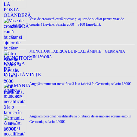
Vase de croazieră caută bucătar și ajutor de bucătar pentru vase de
croazieră fluviale. Salariu 2600 – 3100 Euro/lună.
MUNCITORI FABRICA DE INCALTĂMINȚE – GERMANIA –
MIN 15€/ORA
Angajăm muncitor necalificat/ă la o fabrică în Germania, salariu 1800€
Angajăm personal necalificat/ă la o fabrică de asamblare scaune auto în
Germania, salariu 2500€.