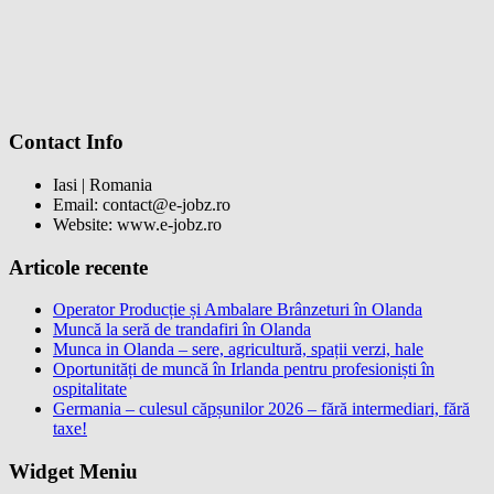
Contact Info
Iasi | Romania
Email: contact@e-jobz.ro
Website: www.e-jobz.ro
Articole recente
Operator Producție și Ambalare Brânzeturi în Olanda
Muncă la seră de trandafiri în Olanda
Munca in Olanda – sere, agricultură, spații verzi, hale
Oportunități de muncă în Irlanda pentru profesioniști în
ospitalitate
Germania – culesul căpșunilor 2026 – fără intermediari, fără
taxe!
Widget Meniu