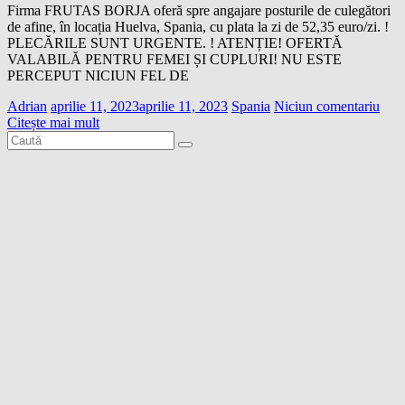
Firma FRUTAS BORJA oferă spre angajare posturile de culegători
de afine, în locația Huelva, Spania, cu plata la zi de 52,35 euro/zi. !
PLECĂRILE SUNT URGENTE. ! ATENȚIE! OFERTĂ
VALABILĂ PENTRU FEMEI ȘI CUPLURI! NU ESTE
PERCEPUT NICIUN FEL DE
Adrian
aprilie 11, 2023
aprilie 11, 2023
Spania
Niciun comentariu
Citește mai mult