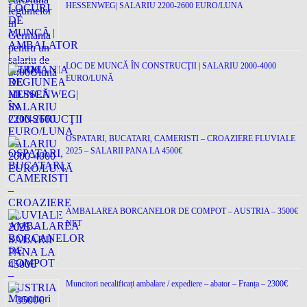
HESSENWEG| SALARIU 2200-2600 EURO/LUNA
LOC DE MUNCĂ ÎN CONSTRUCŢII | SALARIU 2000-4000
EURO/LUNĂ
OSPATARI, BUCATARI, CAMERISTI – CROAZIERE FLUVIALE
2025 – SALARII PANA LA 4500€
AMBALAREA BORCANELOR DE COMPOT – AUSTRIA – 3500€
NET
Muncitori necalificați ambalare / expediere – abator – Franța – 2300€