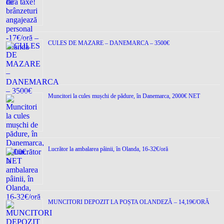
CULES DE MAZARE – DANEMARCA – 3500€
Muncitori la cules mușchi de pădure, în Danemarca, 2000€ NET
Lucrător la ambalarea pâinii, în Olanda, 16-32€/oră
MUNCITORI DEPOZIT LA POȘTA OLANDEZĂ – 14,19€/ORĂ