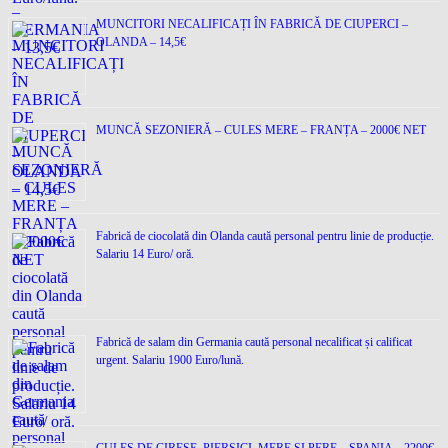
MUNCITORI NECALIFICAȚI ÎN FABRICĂ DE CIUPERCI –
OLANDA – 14,5€
MUNCĂ SEZONIERĂ – CULES MERE – FRANȚA – 2000€ NET
Fabrică de ciocolată din Olanda caută personal pentru linie de producție.
Salariu 14 Euro/ oră.
Fabrică de salam din Germania caută personal necalificat și calificat
urgent. Salariu 1900 Euro/lună.
CULES DE CIREȘE, PIERSICI, MERE ȘI PERE – SPANIA – 2200€