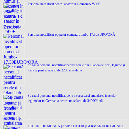
Personal necalificat pentru abator în Germania-2500E
Personal necalificat-operator comenzi Jumbo-17,30EURO/ORĂ
Se caută personal necalificat pentru serele din Olanda de flori, legume și
fruncte pentru salariu de 2200 euro/lună
Se caută personal necalificat pentru sortarea și ambalarea fructelor-
legumelor in Germania pentru un salariu de 3400€/lună
LOCURI DE MUNCĂ | AMBALATOR | GERMANIA REGIUNEA