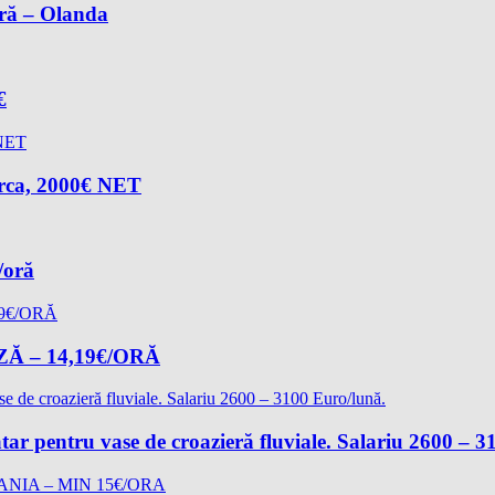
oră – Olanda
€
arca, 2000€ NET
/oră
 – 14,19€/ORĂ
ătar pentru vase de croazieră fluviale. Salariu 2600 – 