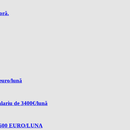
oră.
 euro/lună
alariu de 3400€/lună
600 EURO/LUNA