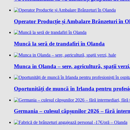
Operator Producție și Ambalare Brânzeturi în 
Muncă la seră de trandafiri în Olanda
Munca in Olanda – sere, agricultură, spații verzi
Oportunități de muncă în Irlanda pentru profesion
Germania – culesul căpșunilor 2026 – fără interm