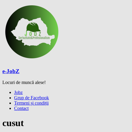
Skip
to
content
e-JobZ
Locuri de muncă alese!
Meniu
Jobz
Grup de Facebook
Termeni și condiții
Contact
cusut