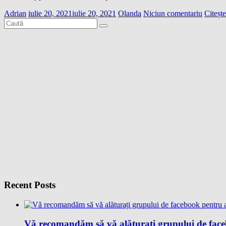
Adrian
iulie 20, 2021
iulie 20, 2021
Olanda
Niciun comentariu
Citeșt
Recent Posts
Vă recomandăm să vă alăturați grupului de facebo