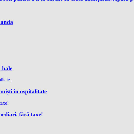
Olanda
, hale
iști în ospitalitate
ediari, fără taxe!