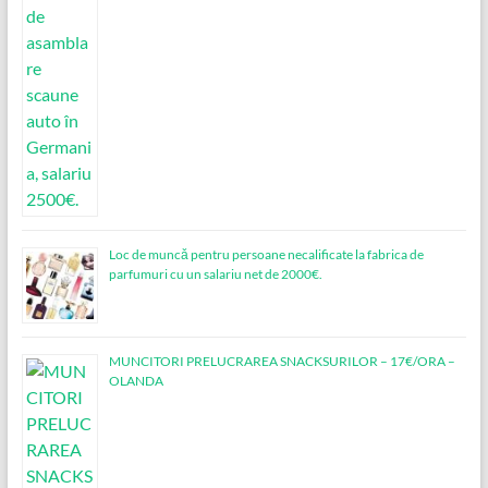
Loc de muncǎ pentru persoane necalificate la fabrica de
parfumuri cu un salariu net de 2000€.
MUNCITORI PRELUCRAREA SNACKSURILOR – 17€/ORA –
OLANDA