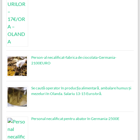
Person-al necalificat-fabrica de ciocolata-Germania-
2100EURO
Se caută operator în producția alimentară, ambalare humus și
mezeluri în Olanda. Salariu 13-15 Euro/oră.
Personal necalificat pentru abator în Germania-2500E