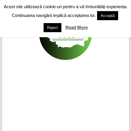
Skip
Acest site utilizează cookie-uri pentru a vă îmbunătăți experiența.
to
content
Continuarea navigării implică acceptarea lor.
Acceptă
Read More
Reject