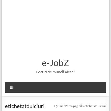
e-JobZ
Locuri de muncă alese!
Meniu
etichetatdulciuri
Ești aici:
Prima pagină
»
etichetatdulciuri