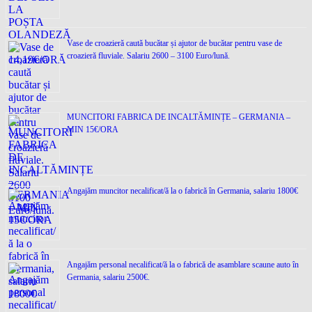
Vase de croazieră caută bucătar și ajutor de bucătar pentru vase de
croazieră fluviale. Salariu 2600 – 3100 Euro/lună.
MUNCITORI FABRICA DE INCALTĂMINȚE – GERMANIA –
MIN 15€/ORA
Angajăm muncitor necalificat/ă la o fabrică în Germania, salariu 1800€
Angajăm personal necalificat/ă la o fabrică de asamblare scaune auto în
Germania, salariu 2500€.