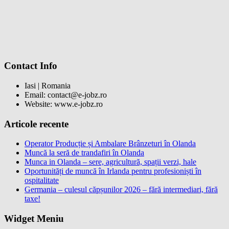
Contact Info
Iasi | Romania
Email: contact@e-jobz.ro
Website: www.e-jobz.ro
Articole recente
Operator Producție și Ambalare Brânzeturi în Olanda
Muncă la seră de trandafiri în Olanda
Munca in Olanda – sere, agricultură, spații verzi, hale
Oportunități de muncă în Irlanda pentru profesioniști în
ospitalitate
Germania – culesul căpșunilor 2026 – fără intermediari, fără
taxe!
Widget Meniu