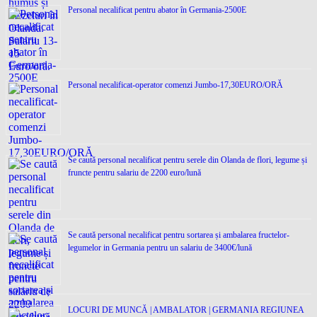
Personal necalificat pentru abator în Germania-2500E
Personal necalificat-operator comenzi Jumbo-17,30EURO/ORĂ
Se caută personal necalificat pentru serele din Olanda de flori, legume și
fruncte pentru salariu de 2200 euro/lună
Se caută personal necalificat pentru sortarea și ambalarea fructelor-
legumelor in Germania pentru un salariu de 3400€/lună
LOCURI DE MUNCĂ | AMBALATOR | GERMANIA REGIUNEA