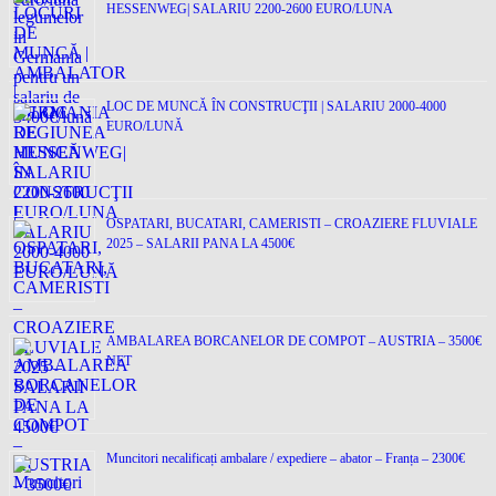
HESSENWEG| SALARIU 2200-2600 EURO/LUNA
LOC DE MUNCĂ ÎN CONSTRUCŢII | SALARIU 2000-4000
EURO/LUNĂ
OSPATARI, BUCATARI, CAMERISTI – CROAZIERE FLUVIALE
2025 – SALARII PANA LA 4500€
AMBALAREA BORCANELOR DE COMPOT – AUSTRIA – 3500€
NET
Muncitori necalificați ambalare / expediere – abator – Franța – 2300€