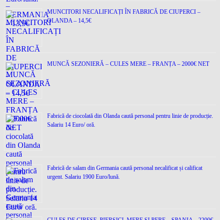
MUNCITORI NECALIFICAȚI ÎN FABRICĂ DE CIUPERCI –
OLANDA – 14,5€
MUNCĂ SEZONIERĂ – CULES MERE – FRANȚA – 2000€ NET
Fabrică de ciocolată din Olanda caută personal pentru linie de producție.
Salariu 14 Euro/ oră.
Fabrică de salam din Germania caută personal necalificat și calificat
urgent. Salariu 1900 Euro/lună.
CULES DE CIREȘE, PIERSICI, MERE ȘI PERE – SPANIA – 2200€