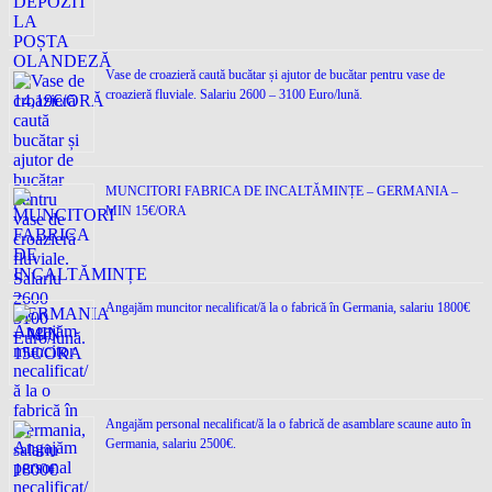
Vase de croazieră caută bucătar și ajutor de bucătar pentru vase de
croazieră fluviale. Salariu 2600 – 3100 Euro/lună.
MUNCITORI FABRICA DE INCALTĂMINȚE – GERMANIA –
MIN 15€/ORA
Angajăm muncitor necalificat/ă la o fabrică în Germania, salariu 1800€
Angajăm personal necalificat/ă la o fabrică de asamblare scaune auto în
Germania, salariu 2500€.