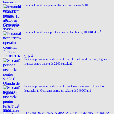
Personal necalificat pentru abator în Germania-2500E
Personal necalificat-operator comenzi Jumbo-17,30EURO/ORĂ
Se caută personal necalificat pentru serele din Olanda de flori, legume și
fruncte pentru salariu de 2200 euro/lună
Se caută personal necalificat pentru sortarea și ambalarea fructelor-
legumelor in Germania pentru un salariu de 3400€/lună
LOCURI DE MUNCĂ | AMBALATOR | GERMANIA REGIUNEA