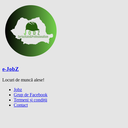
Skip
to
content
e-JobZ
Locuri de muncă alese!
Meniu
Jobz
Grup de Facebook
Termeni și condiții
Contact