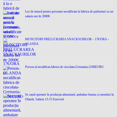
Loc de muncǎ pentru persoane necalificate la fabrica de parfumuri cu un
salariu net de 2000€.
MUNCITORI PRELUCRAREA SNACKSURILOR – 17€/ORA –
OLANDA
Person-al necalificat-fabrica de ciocolata-Germania-2100EURO
Se caută operator în producția alimentară, ambalare humus și mezeluri în
Olanda. Salariu 13-15 Euro/oră.