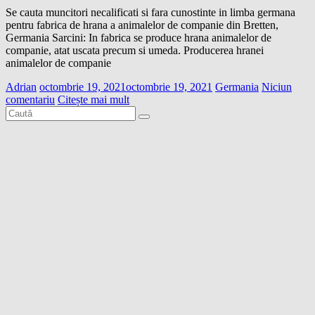
Se cauta muncitori necalificati si fara cunostinte in limba germana
pentru fabrica de hrana a animalelor de companie din Bretten,
Germania Sarcini: In fabrica se produce hrana animalelor de
companie, atat uscata precum si umeda. Producerea hranei
animalelor de companie
Adrian
octombrie 19, 2021
octombrie 19, 2021
Germania
Niciun
comentariu
Citește mai mult