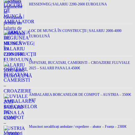
HESSENWEG| SALARIU 2200-2600 EURO/LUNA
LOC DE MUNCĂ ÎN CONSTRUCŢII | SALARIU 2000-4000
EURO/LUNĂ
OSPATARI, BUCATARI, CAMERISTI – CROAZIERE FLUVIALE
2025 – SALARII PANA LA 4500€
AMBALAREA BORCANELOR DE COMPOT – AUSTRIA – 3500€
NET
Muncitori necalificați ambalare / expediere – abator – Franța – 2300€