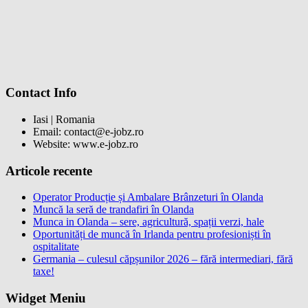
Contact Info
Iasi | Romania
Email: contact@e-jobz.ro
Website: www.e-jobz.ro
Articole recente
Operator Producție și Ambalare Brânzeturi în Olanda
Muncă la seră de trandafiri în Olanda
Munca in Olanda – sere, agricultură, spații verzi, hale
Oportunități de muncă în Irlanda pentru profesioniști în
ospitalitate
Germania – culesul căpșunilor 2026 – fără intermediari, fără
taxe!
Widget Meniu