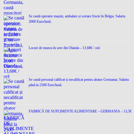
Se caută operator mașini, ambalare și sortare fructe în Belgia. Salariu
2000 Euro/lună.
Locuri de munca în sere din Olanda – 13,68€ / oră
Se caută personal calificat și necalificat pentru abator Germania. Salariu
până la 2500 Euro/lună.
FABRICĂ DE SUPLIMENTE ALIMENTARE – GERMANIA – 13,5€