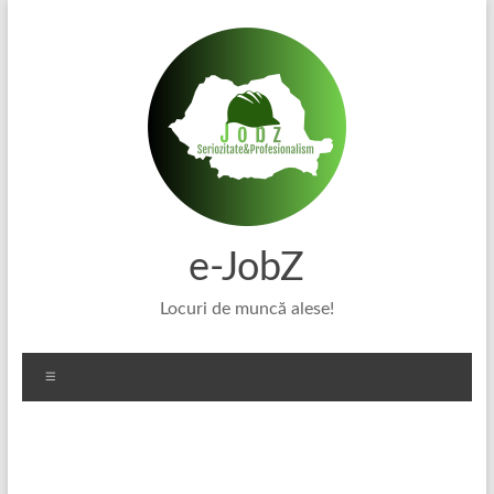
Skip
to
content
e-JobZ
Locuri de muncă alese!
Meniu