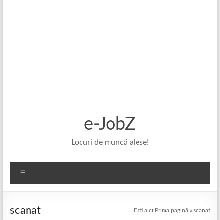
e-JobZ
Locuri de muncă alese!
Meniu
scanat
Ești aici:
Prima pagină
»
scanat