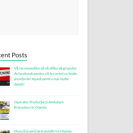
ent Posts
Vă recomandăm să vă alăturați grupului
de facebook pentru a fi la curent cu toate
anunțurile! Apasă pentru mai multe
detalii!
Operator Producție și Ambalare
Brânzeturi în Olanda
Muncă la seră de trandafiri în Olanda