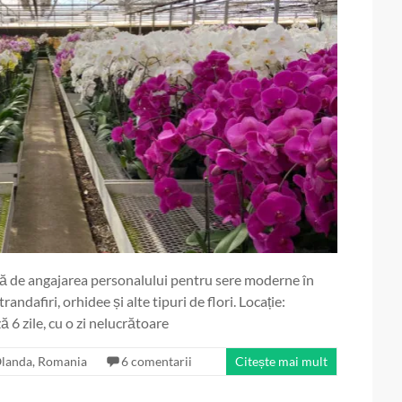
ă de angajarea personalului pentru sere moderne în
randafiri, orhidee și alte tipuri de flori. Locație:
ă 6 zile, cu o zi nelucrătoare
landa
,
Romania
6 comentarii
Citește mai mult