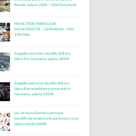
fluviale. Salariu 2600 – 3100 Euro/lună.
MUNCITORI FABRICA DE
INCALTĂMINȚE – GERMANIA – MIN
15€/ORA
Angajăm muncitor necalificat/ă la o
fabrică în Germania, salariu 1800€
Angajăm personal necalificat/ă la o
fabrică de asamblare scaune auto în
Germania, salariu 2500€.
Loc de muncǎ pentru persoane
necalificate la fabrica de parfumuri cu un
salariu net de 2000€.