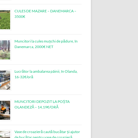
CULES DE MAZARE – DANEMARCA –
3500€
Muncitori la cules mușchi de pădure, în
Danemarca, 2000€ NET
Lucrător la ambalarea pâinii, în Olanda,
16-32€/oră
MUNCITORI DEPOZIT LA POȘTA
OLANDEZĂ – 14,19€/ORĂ
Vase de croazieră caută bucătar și ajutor
de bucătar pentru vase de croazieră