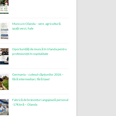
Munca in Olanda – sere, agricultură,
spații verzi, hale
Oportunități de muncă în Irlanda pentru
profesioniști în ospitalitate
Germania – culesul căpșunilor 2026 –
fără intermediari, fără taxe!
Fabrică de brânzeturi angajează personal
-17€/oră – Olanda