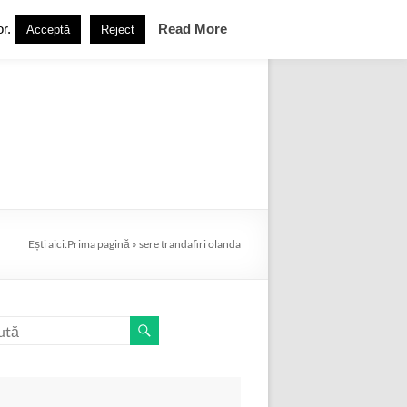
r.
Read More
Acceptă
Reject
ebook
Termeni și condiții
Contact
Ești aici:
Prima pagină
»
sere trandafiri olanda