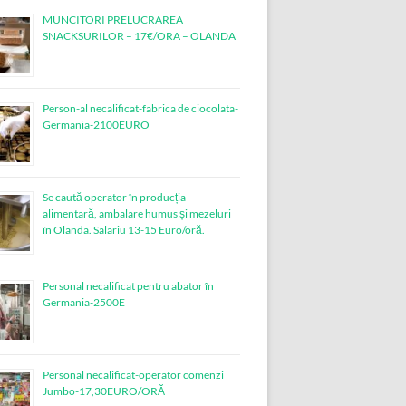
MUNCITORI PRELUCRAREA
SNACKSURILOR – 17€/ORA – OLANDA
Person-al necalificat-fabrica de ciocolata-
Germania-2100EURO
Se caută operator în producția
alimentară, ambalare humus și mezeluri
în Olanda. Salariu 13-15 Euro/oră.
Personal necalificat pentru abator în
Germania-2500E
Personal necalificat-operator comenzi
Jumbo-17,30EURO/ORĂ