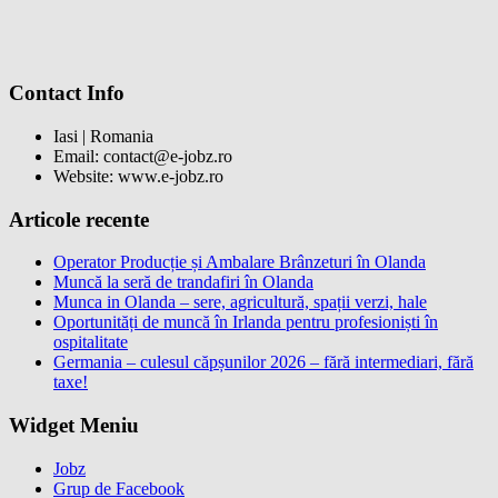
Contact Info
Iasi | Romania
Email: contact@e-jobz.ro
Website: www.e-jobz.ro
Articole recente
Operator Producție și Ambalare Brânzeturi în Olanda
Muncă la seră de trandafiri în Olanda
Munca in Olanda – sere, agricultură, spații verzi, hale
Oportunități de muncă în Irlanda pentru profesioniști în
ospitalitate
Germania – culesul căpșunilor 2026 – fără intermediari, fără
taxe!
Widget Meniu
Jobz
Grup de Facebook