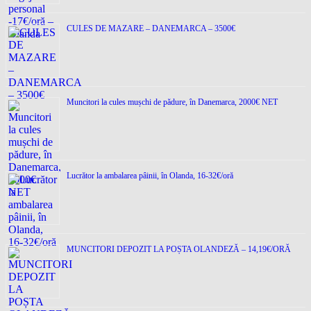
CULES DE MAZARE – DANEMARCA – 3500€
Muncitori la cules mușchi de pădure, în Danemarca, 2000€ NET
Lucrător la ambalarea pâinii, în Olanda, 16-32€/oră
MUNCITORI DEPOZIT LA POȘTA OLANDEZĂ – 14,19€/ORĂ