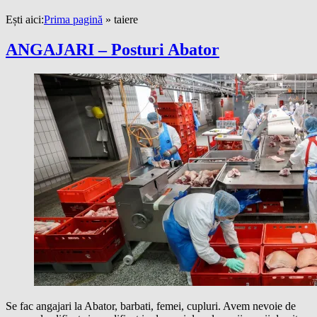
Ești aici:
Prima pagină
»
taiere
ANGAJARI – Posturi Abator
Se fac angajari la Abator, barbati, femei, cupluri. Avem nevoie de