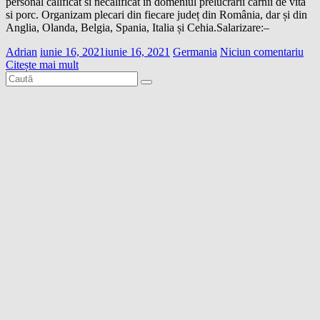
personal calificat si necalificat in domeniul prelucrarii carnii de vita
si porc. Organizam plecari din fiecare județ din România, dar și din
Anglia, Olanda, Belgia, Spania, Italia și Cehia.Salarizare:–
Adrian
iunie 16, 2021
iunie 16, 2021
Germania
Niciun comentariu
Citește mai mult