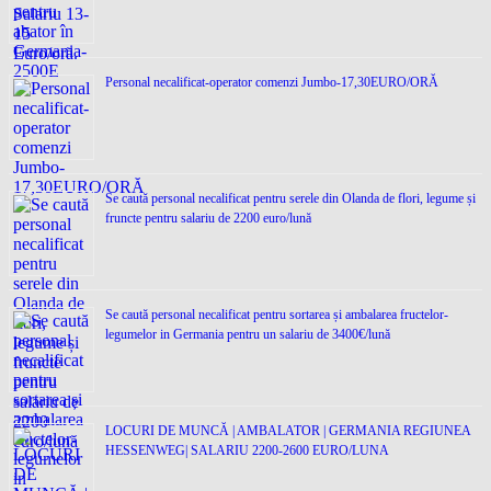
Personal necalificat-operator comenzi Jumbo-17,30EURO/ORĂ
Se caută personal necalificat pentru serele din Olanda de flori, legume și
fruncte pentru salariu de 2200 euro/lună
Se caută personal necalificat pentru sortarea și ambalarea fructelor-
legumelor in Germania pentru un salariu de 3400€/lună
LOCURI DE MUNCĂ | AMBALATOR | GERMANIA REGIUNEA
HESSENWEG| SALARIU 2200-2600 EURO/LUNA