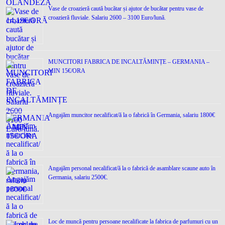
Vase de croazieră caută bucătar și ajutor de bucătar pentru vase de
croazieră fluviale. Salariu 2600 – 3100 Euro/lună.
MUNCITORI FABRICA DE INCALTĂMINȚE – GERMANIA –
MIN 15€/ORA
Angajăm muncitor necalificat/ă la o fabrică în Germania, salariu 1800€
Angajăm personal necalificat/ă la o fabrică de asamblare scaune auto în
Germania, salariu 2500€.
Loc de muncǎ pentru persoane necalificate la fabrica de parfumuri cu un