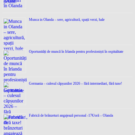
Munca in Olanda – sere, agricultură, spații verzi, hale
Oportunități de muncă în Irlanda pentru profesioniști în ospitalitate
Germania – culesul căpșunilor 2026 – fără intermediari, fără taxe!
Fabrică de brânzeturi angajează personal -17€/oră – Olanda