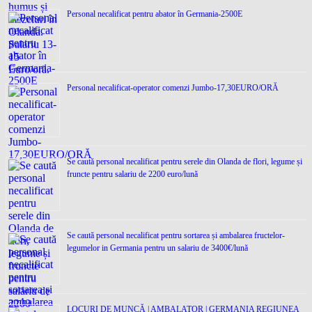
Personal necalificat pentru abator în Germania-2500E
Personal necalificat-operator comenzi Jumbo-17,30EURO/ORĂ
Se caută personal necalificat pentru serele din Olanda de flori, legume și
fruncte pentru salariu de 2200 euro/lună
Se caută personal necalificat pentru sortarea și ambalarea fructelor-
legumelor in Germania pentru un salariu de 3400€/lună
LOCURI DE MUNCĂ | AMBALATOR | GERMANIA REGIUNEA