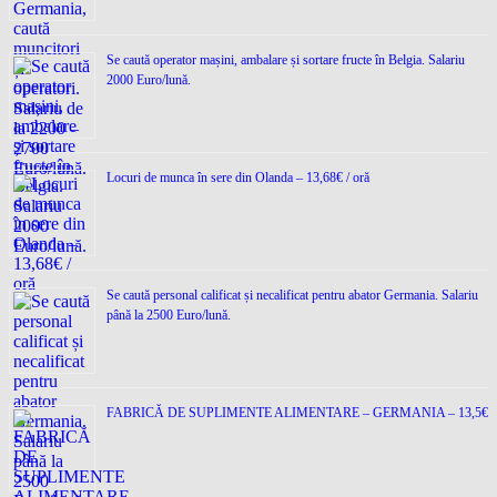
Se caută operator mașini, ambalare și sortare fructe în Belgia. Salariu
2000 Euro/lună.
Locuri de munca în sere din Olanda – 13,68€ / oră
Se caută personal calificat și necalificat pentru abator Germania. Salariu
până la 2500 Euro/lună.
FABRICĂ DE SUPLIMENTE ALIMENTARE – GERMANIA – 13,5€