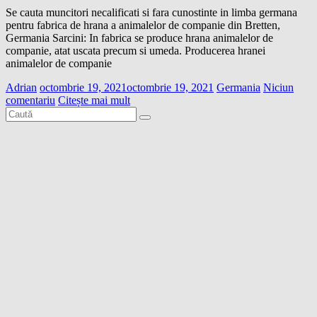
Se cauta muncitori necalificati si fara cunostinte in limba germana
pentru fabrica de hrana a animalelor de companie din Bretten,
Germania Sarcini: In fabrica se produce hrana animalelor de
companie, atat uscata precum si umeda. Producerea hranei
animalelor de companie
Adrian
octombrie 19, 2021
octombrie 19, 2021
Germania
Niciun
comentariu
Citește mai mult