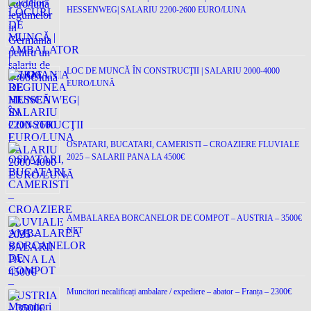
HESSENWEG| SALARIU 2200-2600 EURO/LUNA
LOC DE MUNCĂ ÎN CONSTRUCŢII | SALARIU 2000-4000
EURO/LUNĂ
OSPATARI, BUCATARI, CAMERISTI – CROAZIERE FLUVIALE
2025 – SALARII PANA LA 4500€
AMBALAREA BORCANELOR DE COMPOT – AUSTRIA – 3500€
NET
Muncitori necalificați ambalare / expediere – abator – Franța – 2300€