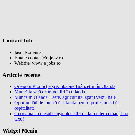
Contact Info
Iasi | Romania
Email: contact@e-jobz.ro
Website: www.e-jobz.ro
Articole recente
Operator Producție și Ambalare Brânzeturi în Olanda
Muncă la seră de trandafiri în Olanda
Munca in Olanda – sere, agricultură, spații verzi, hale
Oportunități de muncă în Irlanda pentru profesioniști în
ospitalitate
Germania – culesul căpșunilor 2026 – fără intermediari, fără
taxe!
Widget Meniu