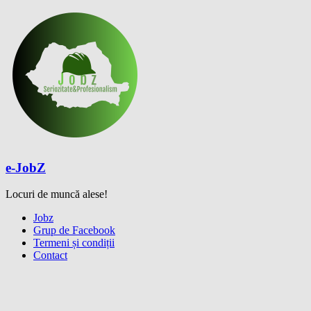
Skip
to
content
e-JobZ
Locuri de muncă alese!
Meniu
Jobz
Grup de Facebook
Termeni și condiții
Contact