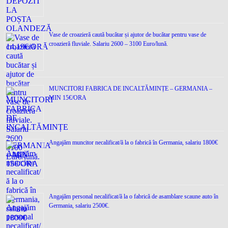
Vase de croazieră caută bucătar și ajutor de bucătar pentru vase de
croazieră fluviale. Salariu 2600 – 3100 Euro/lună.
MUNCITORI FABRICA DE INCALTĂMINȚE – GERMANIA –
MIN 15€/ORA
Angajăm muncitor necalificat/ă la o fabrică în Germania, salariu 1800€
Angajăm personal necalificat/ă la o fabrică de asamblare scaune auto în
Germania, salariu 2500€.