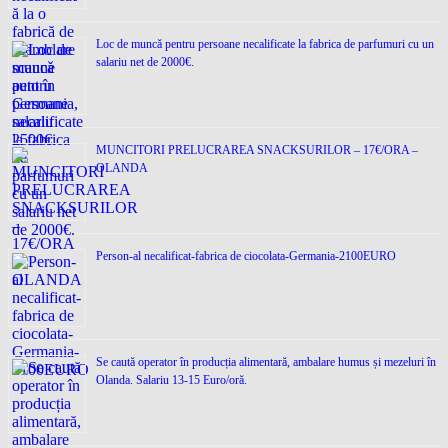
Loc de muncǎ pentru persoane necalificate la fabrica de parfumuri cu un
salariu net de 2000€.
MUNCITORI PRELUCRAREA SNACKSURILOR – 17€/ORA –
OLANDA
Person-al necalificat-fabrica de ciocolata-Germania-2100EURO
Se caută operator în producția alimentară, ambalare humus și mezeluri în
Olanda. Salariu 13-15 Euro/oră.