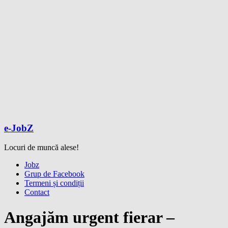
e-JobZ
Locuri de muncă alese!
Meniu
Jobz
Grup de Facebook
Termeni și condiții
Contact
Angajăm urgent fierar –