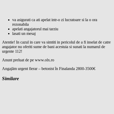
va asigurati ca ati apelat intr-o zi lucratoare si la o ora
rezonabila
apelati angajatorul mai tarziu
lasati un mesaj
Atentie! In cazul in care va simtiti in pericolul de a fi inselat de catre
angajator nu oferiti sume de bani acestuia si sunati la numarul de
urgente 112!
Anunt preluat de pe www.olx.ro
Angajăm urgent fierar – betonist în Finalanda 2800-3500€
Similare