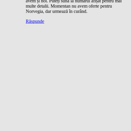
avem și noi. Puteți suna la numărul afișat pentru mai
multe detalii. Momentan nu avem oferte pentru
Norvegia, dar urmează în curând.
Răspunde