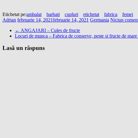
Etichetat pe:
ambalat
barbati
cupluri
etichetat
fabrica
femei
Adrian
februarie 14, 2021
februarie 14, 2021
Germania
Niciun coment
←
ANGAJARI – Cules de fructe
Locuri de munca – Fabrica de conserve, peste si fructe de mar
Lasă un răspuns