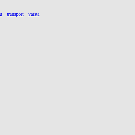
iu
transport
varsta