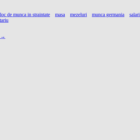
loc de munca in straintate
masa
mezeluri
munca germania
salar
ariu
e
→