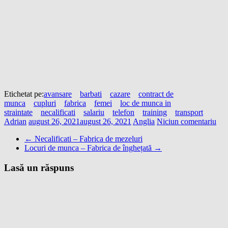
Etichetat pe:
avansare
barbati
cazare
contract de
munca
cupluri
fabrica
femei
loc de munca in
straintate
necalificati
salariu
telefon
training
transport
Adrian
august 26, 2021
august 26, 2021
Anglia
Niciun comentariu
←
Necalificati – Fabrica de mezeluri
Locuri de munca – Fabrica de înghețată
→
Lasă un răspuns