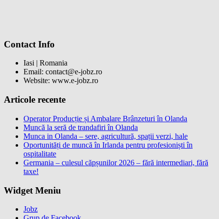
Contact Info
Iasi | Romania
Email: contact@e-jobz.ro
Website: www.e-jobz.ro
Articole recente
Operator Producție și Ambalare Brânzeturi în Olanda
Muncă la seră de trandafiri în Olanda
Munca in Olanda – sere, agricultură, spații verzi, hale
Oportunități de muncă în Irlanda pentru profesioniști în
ospitalitate
Germania – culesul căpșunilor 2026 – fără intermediari, fără
taxe!
Widget Meniu
Jobz
Grup de Facebook