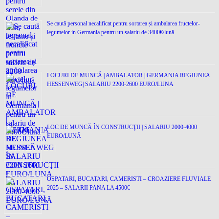
Se caută personal necalificat pentru sortarea și ambalarea fructelor-
legumelor in Germania pentru un salariu de 3400€/lună
LOCURI DE MUNCĂ | AMBALATOR | GERMANIA REGIUNEA
HESSENWEG| SALARIU 2200-2600 EURO/LUNA
LOC DE MUNCĂ ÎN CONSTRUCŢII | SALARIU 2000-4000
EURO/LUNĂ
OSPATARI, BUCATARI, CAMERISTI – CROAZIERE FLUVIALE
2025 – SALARII PANA LA 4500€