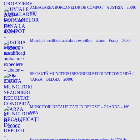
AMBALAREA BORCANELOR DE COMPOT – AUSTRIA – 3500€
NET
Muncitori necalificați ambalare / expediere – abator – Franța – 2300€
SE CAUTĂ MUNCITORI SEZONIERI RECOLTAT CONOPIDĂ /
VARZĂ – BELGIA – 2000€
MUNCITORI NECALIFICAȚI ÎN DEPOZIT – OLANDA – 16€
ORA
Se caută personal pentru fabrica de pește cu un salariu de 2700 de