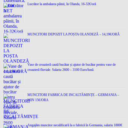
Lucrător la ambalarea pâinii, în Olanda, 16-32€/oră
MUNCITORI DEPOZIT LA POȘTA OLANDEZĂ – 14,19€/ORĂ
Vase de croazieră caută bucătar și ajutor de bucătar pentru vase de
croazieră fluviale. Salariu 2600 – 3100 Euro/lună.
MUNCITORI FABRICA DE INCALTĂMINȚE – GERMANIA –
MIN 15€/ORA
Angajăm muncitor necalificat/ă la o fabrică în Germania, salariu 1800€