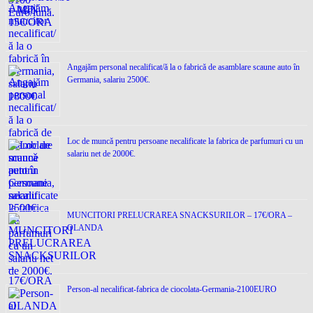
Angajăm personal necalificat/ă la o fabrică de asamblare scaune auto în
Germania, salariu 2500€.
Loc de muncǎ pentru persoane necalificate la fabrica de parfumuri cu un
salariu net de 2000€.
MUNCITORI PRELUCRAREA SNACKSURILOR – 17€/ORA –
OLANDA
Person-al necalificat-fabrica de ciocolata-Germania-2100EURO