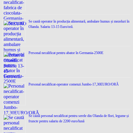
Se caută operator în producția alimentară, ambalare humus și mezeluri în
Olanda. Salariu 13-15 Euro/oră.
Personal necalificat pentru abator în Germania-2500E
Personal necalificat-operator comenzi Jumbo-17,30EURO/ORĂ
Se caută personal necalificat pentru serele din Olanda de flori, legume și
fruncte pentru salariu de 2200 euro/lună