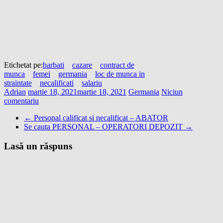
Etichetat pe:
barbati
cazare
contract de
munca
femei
germania
loc de munca in
straintate
necalificati
salariu
Adrian
martie 18, 2021
martie 18, 2021
Germania
Niciun
comentariu
←
Personal calificat si necalificat – ABATOR
Se cauta PERSONAL – OPERATORI DEPOZIT
→
Lasă un răspuns