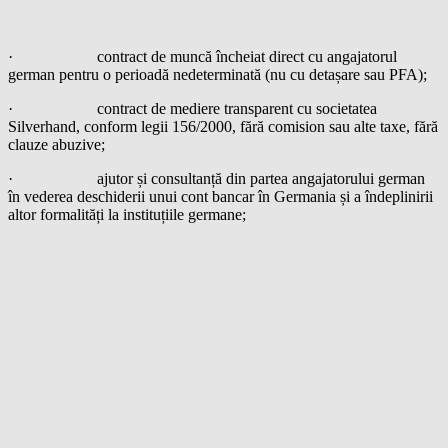
· contract de muncă încheiat direct cu angajatorul
german pentru o perioadă nedeterminată (nu cu detașare sau PFA);
· contract de mediere transparent cu societatea
Silverhand, conform legii 156/2000, fără comision sau alte taxe, fără
clauze abuzive;
· ajutor și consultanță din partea angajatorului german
în vederea deschiderii unui cont bancar în Germania și a îndeplinirii
altor formalități la instituțiile germane;