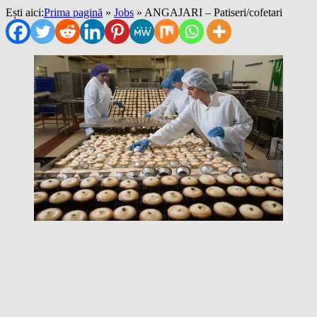
Ești aici:
Prima pagină
»
Jobs
»
ANGAJARI – Patiseri/cofetari