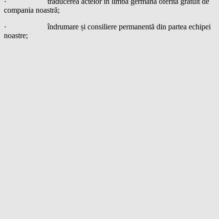
· traducerea actelor în limba germană oferită gratuit de
compania noastră;
· îndrumare și consiliere permanentă din partea echipei
noastre;