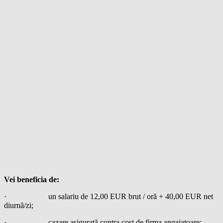
Vei beneficia de:
· un salariu de 12,00 EUR brut / oră + 40,00 EUR net
diurnă/zi;
· cazare asigurată contra cost de firma angajatoare;