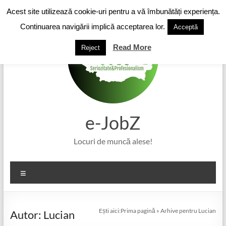
Skip
Acest site utilizează cookie-uri pentru a vă îmbunătăți experiența.
to
content
Continuarea navigării implică acceptarea lor.
Acceptă
Read More
Reject
e-JobZ
Locuri de muncă alese!
Meniu
Ești aici:
Prima pagină
»
Arhive pentru Lucian
Autor:
Lucian