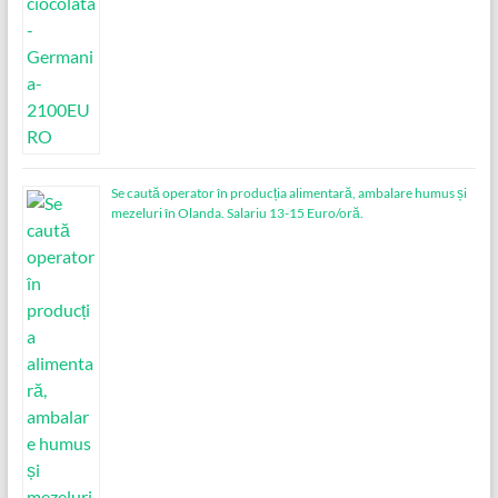
Se caută operator în producția alimentară, ambalare humus și
mezeluri în Olanda. Salariu 13-15 Euro/oră.