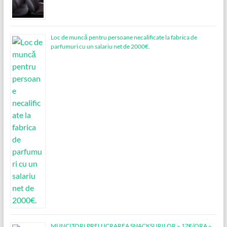
Loc de muncǎ pentru persoane necalificate la fabrica de
parfumuri cu un salariu net de 2000€.
MUNCITORI PRELUCRAREA SNACKSURILOR – 17€/ORA –