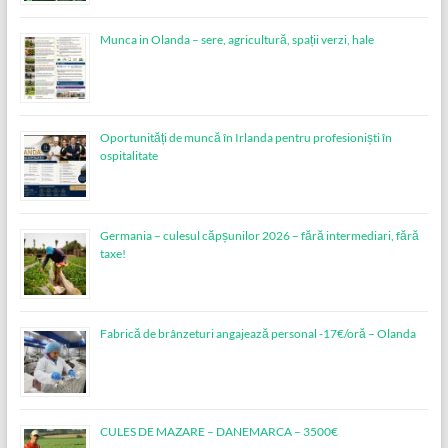
Munca in Olanda – sere, agricultură, spații verzi, hale
Oportunități de muncă în Irlanda pentru profesioniști în
ospitalitate
Germania – culesul căpșunilor 2026 – fără intermediari, fără
taxe!
Fabrică de brânzeturi angajează personal -17€/oră – Olanda
CULES DE MAZARE – DANEMARCA – 3500€