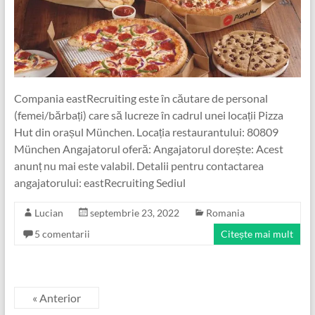
Compania eastRecruiting este în căutare de personal
(femei/bărbați) care să lucreze în cadrul unei locații Pizza
Hut din orașul München. Locația restaurantului: 80809
München Angajatorul oferă: Angajatorul dorește: Acest
anunț nu mai este valabil. Detalii pentru contactarea
angajatorului: eastRecruiting Sediul
Lucian
septembrie 23, 2022
Romania
5 comentarii
Citește mai mult
« Anterior