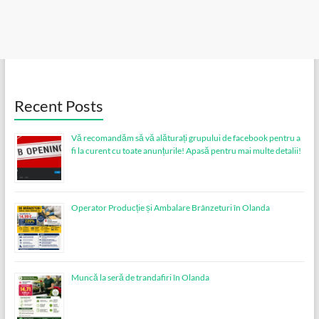
Recent Posts
Vă recomandăm să vă alăturați grupului de facebook pentru a
fi la curent cu toate anunțurile! Apasă pentru mai multe detalii!
Operator Producție și Ambalare Brânzeturi în Olanda
Muncă la seră de trandafiri în Olanda