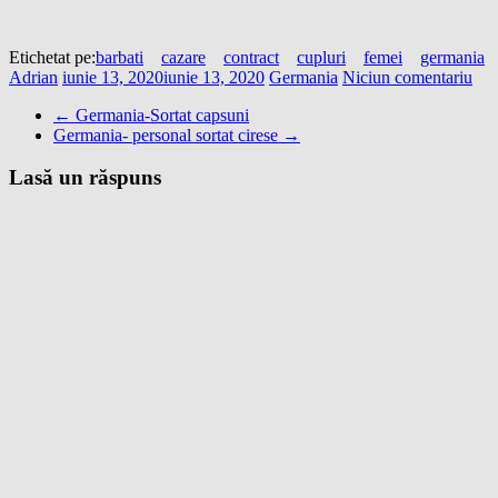
Etichetat pe:
barbati
cazare
contract
cupluri
femei
germania
Adrian
iunie 13, 2020
iunie 13, 2020
Germania
Niciun comentariu
←
Germania-Sortat capsuni
Germania- personal sortat cirese
→
Lasă un răspuns