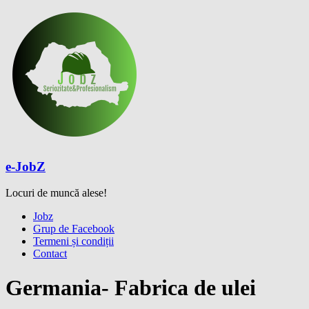
Skip
to
content
e-JobZ
Locuri de muncă alese!
Meniu
Jobz
Grup de Facebook
Termeni și condiții
Contact
Germania- Fabrica de ulei