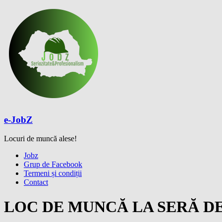
Skip
to
content
e-JobZ
Locuri de muncă alese!
Meniu
Jobz
Grup de Facebook
Termeni și condiții
Contact
LOC DE MUNCĂ LA SERĂ D