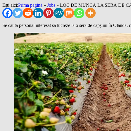
Ești aici:
Prima pagină
»
Jobs
»
LOC DE MUNCĂ LA SERĂ DE C
Se caută personal interesat să lucreze la o seră de căpșuni în Olanda, cu 