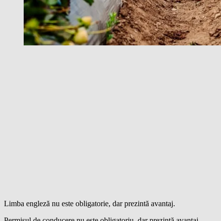
Limba engleză nu este obligatorie, dar prezintă avantaj.
Permisul de conducere nu este obligatoriu, dar prezintă avantaj.