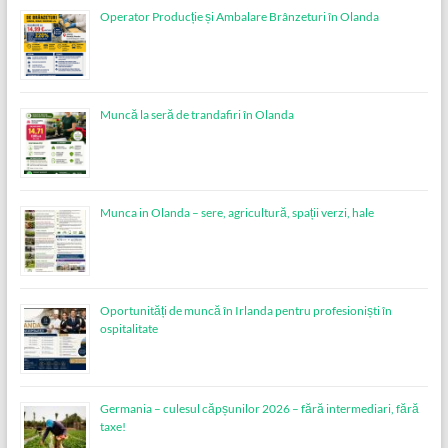
Operator Producție și Ambalare Brânzeturi în Olanda
Muncă la seră de trandafiri în Olanda
Munca in Olanda – sere, agricultură, spații verzi, hale
Oportunități de muncă în Irlanda pentru profesioniști în
ospitalitate
Germania – culesul căpșunilor 2026 – fără intermediari, fără
taxe!