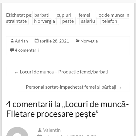
Etichetat pe:
barbati
cupluri
femei
loc de munca in
straintate
Norvergia
peste
salariu
telefon
Adrian
aprilie 28, 2021
Norvegia
4 comentarii
←
Locuri de munca – Productie femei/barbati
Personal sortat-împachetat femei și bărbați
→
4 comentarii la „
Locuri de muncă-
Filetare procesare pește
”
Valentin