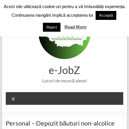
Skip
Acest site utilizează cookie-uri pentru a vă îmbunătăți experiența.
to
content
Continuarea navigării implică acceptarea lor.
Acceptă
Read More
Reject
e-JobZ
Locuri de muncă alese!
Meniu
Personal – Depozit băuturi non-alcolice