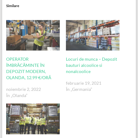
Similare
OPERATOR
Locuri de munca – Depozit
ÎMBRĂCĂMINTE ÎN
bauturi alcoolice si
DEPOZIT MODERN,
nonalcoolice
OLANDA, 12.99 €/ORĂ
februarie 19, 2021
noiembrie 2, 2022
În „Germania”
În „Olanda”