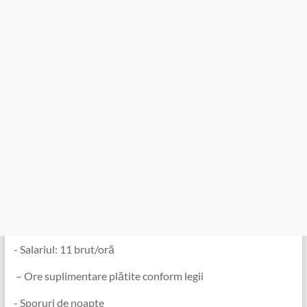
️- Salariul: 11 brut/oră
️ – Ore suplimentare plătite conform legii
-️ Sporuri de noapte