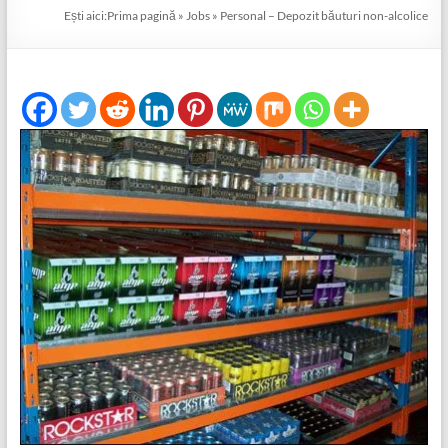
Ești aici:
Prima pagină
»
Jobs
»
Personal – Depozit băuturi non-alcolice