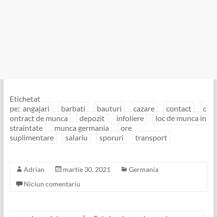
Etichetat
pe:
angajari
barbati
bauturi
cazare
contact
c
ontract de munca
depozit
infoliere
loc de munca in
straintate
munca germania
ore
suplimentare
salariu
sporuri
transport
Adrian
martie 30, 2021
Germania
Niciun comentariu