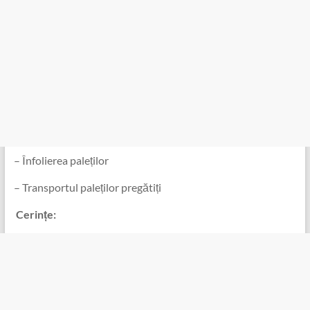
– Înfolierea paleților
– Transportul paleților pregătiți
️ Cerințe: