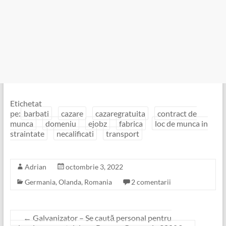
Etichetat
pe:
barbati
cazare
cazaregratuita
contract de
munca
domeniu
ejobz
fabrica
loc de munca in
straintate
necalificati
transport
Adrian
octombrie 3, 2022
Germania
,
Olanda
,
Romania
2 comentarii
←
Galvanizator – Se caută personal pentru