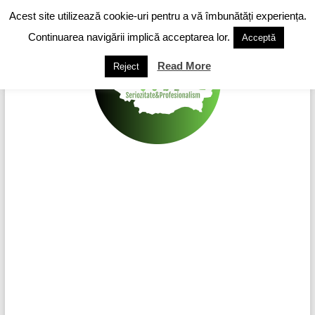
Skip
Acest site utilizează cookie-uri pentru a vă îmbunătăți experiența.
to
content
Continuarea navigării implică acceptarea lor.
Acceptă
Read More
Reject