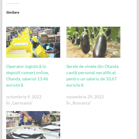
Similare
Operator logistică în
Serele de vinete din Olanda
depozit comerț online,
caută personal necalificat
Olanda, salariul 13.46
pentru un salariu de 10,67
euro/oră
euro/oră
octombrie 9, 2022
noiembrie 29, 2022
În „Germania”
În „Romania”