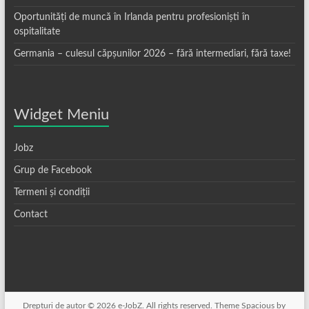
Oportunități de muncă în Irlanda pentru profesioniști în
ospitalitate
Germania – culesul căpșunilor 2026 – fără intermediari, fără taxe!
Widget Meniu
Jobz
Grup de Facebook
Termeni și condiții
Contact
Drepturi de autor © 2026
e-JobZ
. All rights reserved. Theme
Spacious
by