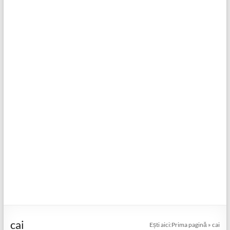
cai
Ești aici:
Prima pagină
»
cai