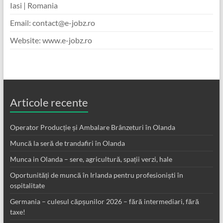
Iasi | Romania
Email: contact@e-jobz.ro
Website: www.e-jobz.ro
Articole recente
Operator Producție și Ambalare Brânzeturi în Olanda
Muncă la seră de trandafiri în Olanda
Munca in Olanda – sere, agricultură, spații verzi, hale
Oportunități de muncă în Irlanda pentru profesioniști în
ospitalitate
Germania – culesul căpșunilor 2026 – fără intermediari, fără
taxe!