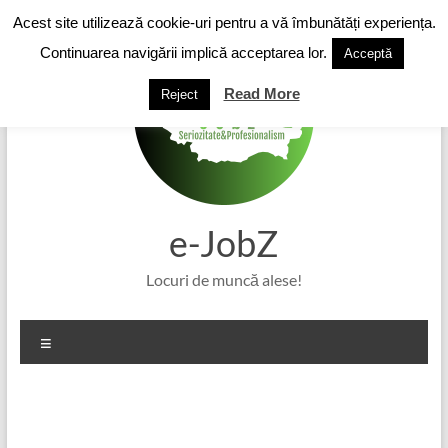
Skip
Acest site utilizează cookie-uri pentru a vă îmbunătăți experiența.
to
content
Continuarea navigării implică acceptarea lor.
Acceptă
Read More
Reject
e-JobZ
Locuri de muncă alese!
Meniu