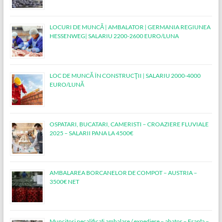
LOCURI DE MUNCĂ | AMBALATOR | GERMANIA REGIUNEA
HESSENWEG| SALARIU 2200-2600 EURO/LUNA
LOC DE MUNCĂ ÎN CONSTRUCŢII | SALARIU 2000-4000
EURO/LUNĂ
OSPATARI, BUCATARI, CAMERISTI – CROAZIERE FLUVIALE
2025 – SALARII PANA LA 4500€
AMBALAREA BORCANELOR DE COMPOT – AUSTRIA –
3500€ NET
Muncitori necalificați ambalare / expediere – abator – Franța –