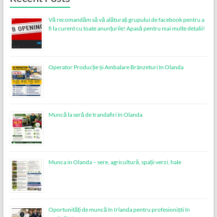
Vă recomandăm să vă alăturați grupului de facebook pentru a
fi la curent cu toate anunțurile! Apasă pentru mai multe detalii!
Operator Producție și Ambalare Brânzeturi în Olanda
Muncă la seră de trandafiri în Olanda
Munca in Olanda – sere, agricultură, spații verzi, hale
Oportunități de muncă în Irlanda pentru profesioniști în