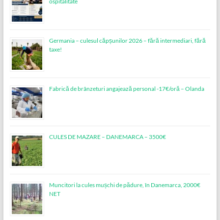
ospitalitate
Germania – culesul căpșunilor 2026 – fără intermediari, fără
taxe!
Fabrică de brânzeturi angajează personal -17€/oră – Olanda
CULES DE MAZARE – DANEMARCA – 3500€
Muncitori la cules mușchi de pădure, în Danemarca, 2000€
NET