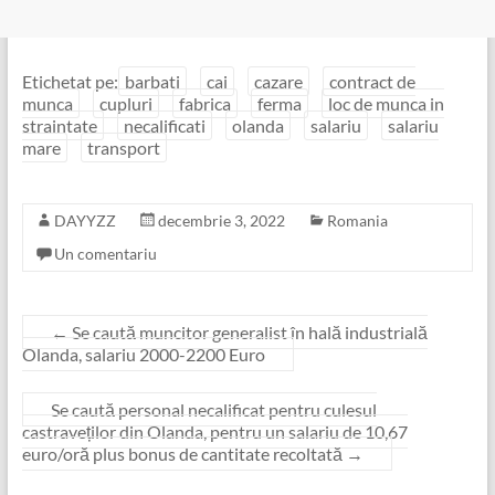
Etichetat pe:
barbati
cai
cazare
contract de
munca
cupluri
fabrica
ferma
loc de munca in
straintate
necalificati
olanda
salariu
salariu
mare
transport
DAYYZZ
decembrie 3, 2022
Romania
Un comentariu
←
Se caută muncitor generalist în hală industrială
Olanda, salariu 2000-2200 Euro
Se caută personal necalificat pentru culesul
castraveților din Olanda, pentru un salariu de 10,67
euro/oră plus bonus de cantitate recoltată
→