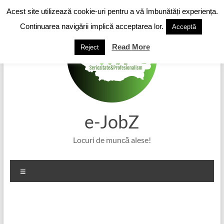
Skip
Acest site utilizează cookie-uri pentru a vă îmbunătăți experiența.
to
content
Continuarea navigării implică acceptarea lor.
Acceptă
Read More
Reject
e-JobZ
Locuri de muncă alese!
Meniu