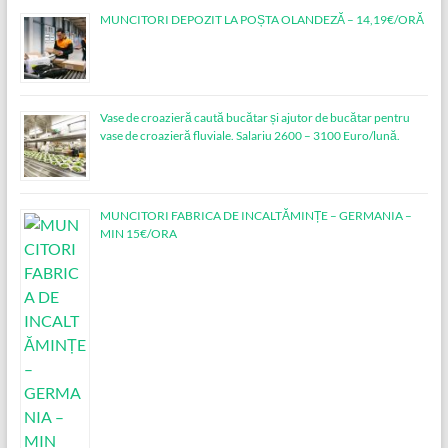
MUNCITORI DEPOZIT LA POȘTA OLANDEZĂ – 14,19€/ORĂ
Vase de croazieră caută bucătar și ajutor de bucătar pentru
vase de croazieră fluviale. Salariu 2600 – 3100 Euro/lună.
MUNCITORI FABRICA DE INCALTĂMINȚE – GERMANIA –
MIN 15€/ORA