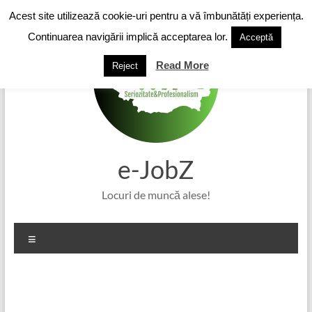
Skip
Acest site utilizează cookie-uri pentru a vă îmbunătăți experiența.
to
content
Continuarea navigării implică acceptarea lor.
Acceptă
Read More
Reject
e-JobZ
Locuri de muncă alese!
Meniu