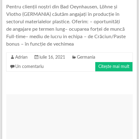
Pentru clienții noștri din Bad Oeynhausen, Löhne și
Vlotho (GERMANIA) căutăm angajați în producție în
sectorul materialelor plastice. Oferim: – oportunități
de angajare pe termen lung– ocuparea forței de muncă
Full-time– mediu de lucru in echipa – de Crăciun/Paste
bonus – în funcție de vechimea
Adrian
iulie 16, 2021
Germania
Un comentariu
Citește mai mult