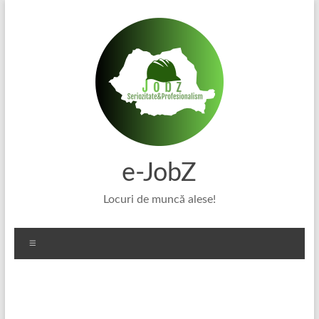
Skip
to
content
e-JobZ
Locuri de muncă alese!
Meniu