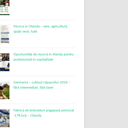
Munca in Olanda – sere, agricultură,
spații verzi, hale
Oportunități de muncă în Irlanda pentru
profesioniști în ospitalitate
Germania – culesul căpșunilor 2026 –
fără intermediari, fără taxe!
Fabrică de brânzeturi angajează personal
-17€/oră – Olanda