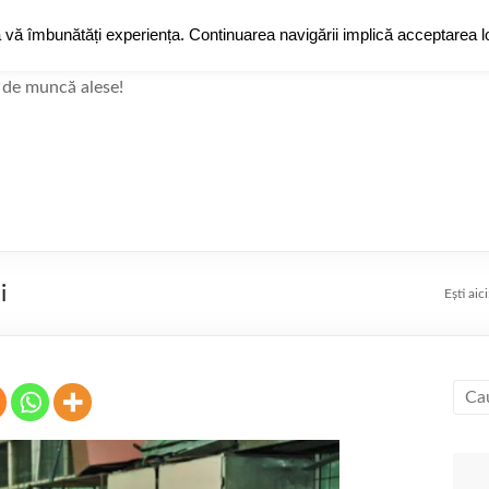
a vă îmbunătăți experiența. Continuarea navigării implică acceptarea lo
JobZ
Jobz
Grup de Face
 de muncă alese!
i
Ești aici