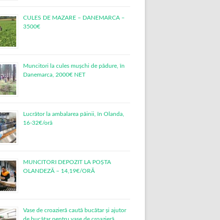
CULES DE MAZARE – DANEMARCA –
3500€
Muncitori la cules mușchi de pădure, în
Danemarca, 2000€ NET
Lucrător la ambalarea pâinii, în Olanda,
16-32€/oră
MUNCITORI DEPOZIT LA POȘTA
OLANDEZĂ – 14,19€/ORĂ
Vase de croazieră caută bucătar și ajutor
de bucătar pentru vase de croazieră