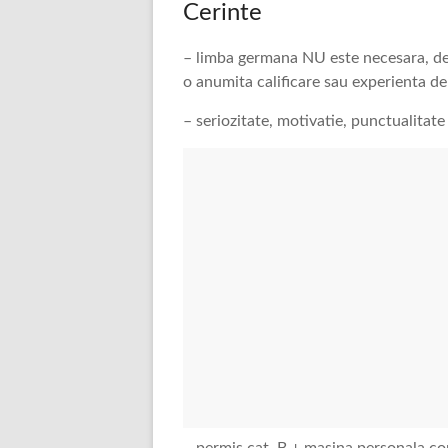
Cerinte
– limba germana NU este necesara, de
o anumita calificare sau experienta d
– seriozitate, motivatie, punctualitate
– permis cat. B + masina personala con