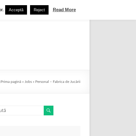
r.
Read More
Acceptă
Reject
book
Termeni și condiții
Contact
:
Prima pagină
»
Jobs
»
Personal – Fabrica de Jucării