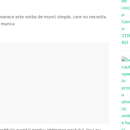
oarece este vorba de munci simple, care nu necesita
e munca
stituie avantaj pentru obtinerea postului, insa nu