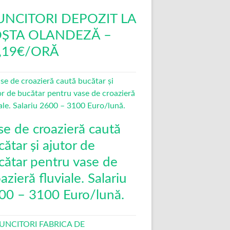
NCITORI DEPOZIT LA
ȘTA OLANDEZĂ –
,19€/ORĂ
se de croazieră caută
ătar și ajutor de
cătar pentru vase de
azieră fluviale. Salariu
00 – 3100 Euro/lună.