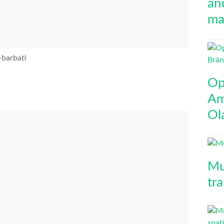
an
mai
-barbati
Op
Am
Ol
Mu
tr