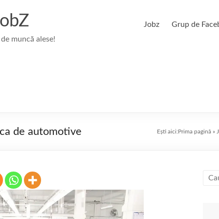
JobZ
Jobz
Grup de Face
 de muncă alese!
ica de automotive
Ești aici:
Prima pagină
»