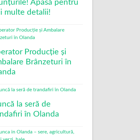
unțurile! Apasă pentru
 multe detalii!
erator Producție și
balare Brânzeturi în
anda
ncă la seră de
andafiri în Olanda