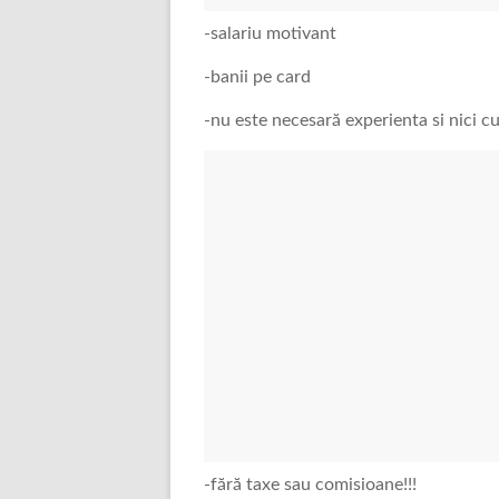
-salariu motivant
-banii pe card
-nu este necesară experienta si nici c
-fără taxe sau comisioane!!!