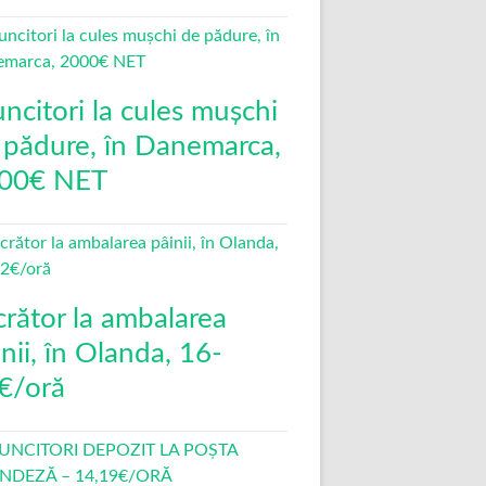
ncitori la cules mușchi
 pădure, în Danemarca,
00€ NET
crător la ambalarea
nii, în Olanda, 16-
€/oră