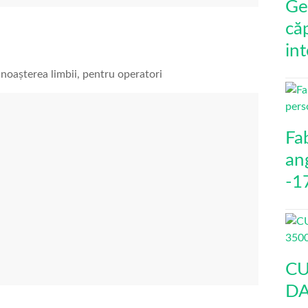
Ge
că
int
unoașterea limbii, pentru operatori
Fa
an
-1
CU
DA