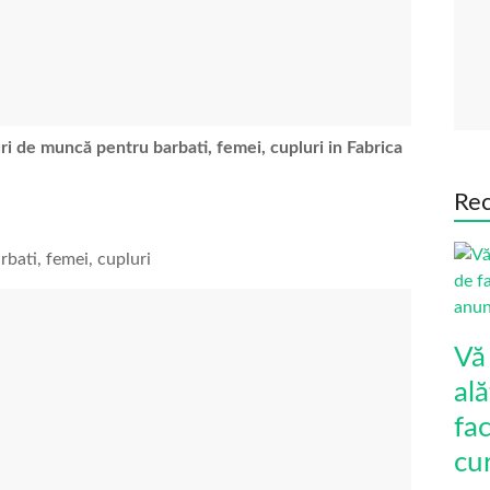
ri de muncă pentru barbati, femei, cupluri
in Fabrica
Rec
bati, femei, cupluri
Vă
ală
fa
cu