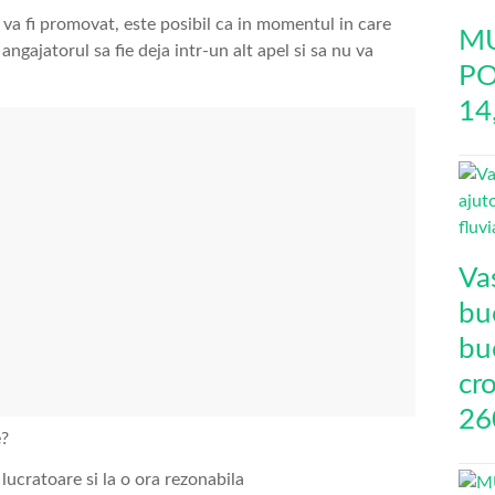
va fi promovat, este posibil ca in momentul in care
MU
 angajatorul sa fie deja intr-un alt apel si sa nu va
PO
14
Va
buc
bu
cro
26
e?
i lucratoare si la o ora rezonabila