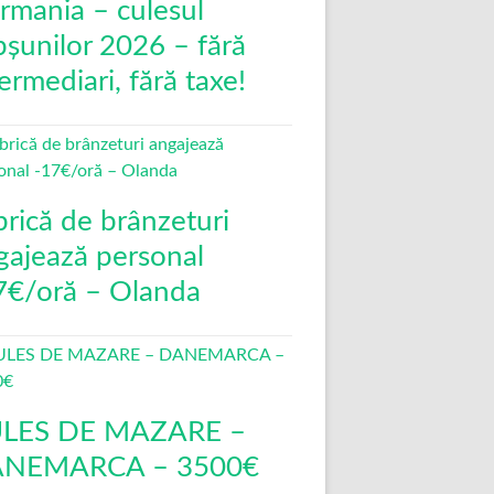
rmania – culesul
pșunilor 2026 – fără
ermediari, fără taxe!
brică de brânzeturi
gajează personal
7€/oră – Olanda
LES DE MAZARE –
NEMARCA – 3500€