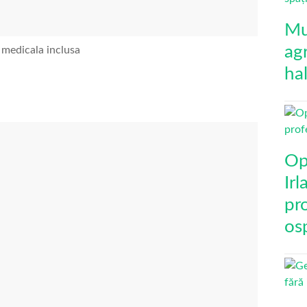
Mu
agr
 medicala inclusa
ha
Op
Ir
pro
osp