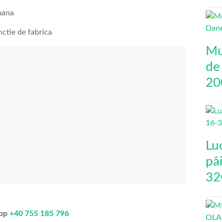
mana
ctie de fabrica
Mu
de
20
Lu
pâi
32
app
+40 755 185 796