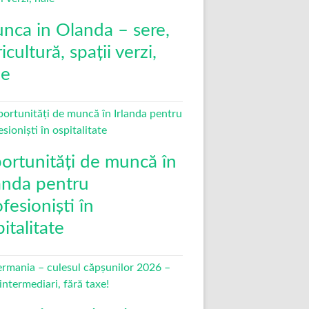
nca in Olanda – sere,
icultură, spații verzi,
le
ortunități de muncă în
landa pentru
fesioniști în
italitate