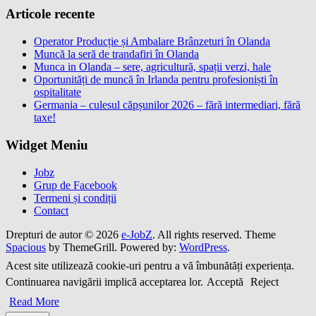
Articole recente
Operator Producție și Ambalare Brânzeturi în Olanda
Muncă la seră de trandafiri în Olanda
Munca in Olanda – sere, agricultură, spații verzi, hale
Oportunități de muncă în Irlanda pentru profesioniști în
ospitalitate
Germania – culesul căpșunilor 2026 – fără intermediari, fără
taxe!
Widget Meniu
Jobz
Grup de Facebook
Termeni și condiții
Contact
Drepturi de autor © 2026
e-JobZ
. All rights reserved. Theme
Spacious
by ThemeGrill. Powered by:
WordPress
.
Acest site utilizează cookie-uri pentru a vă îmbunătăți experiența.
Continuarea navigării implică acceptarea lor.
Acceptă
Reject
Read More