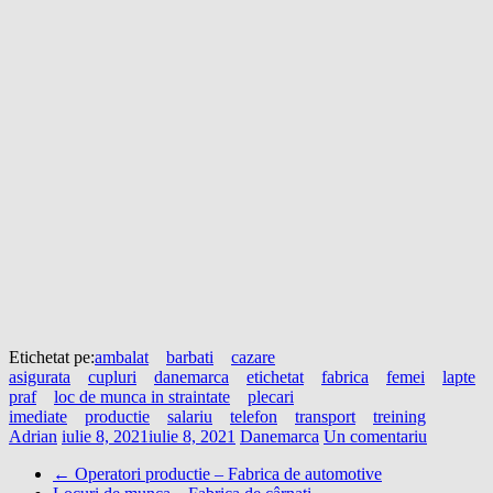
Etichetat pe:
ambalat
barbati
cazare
asigurata
cupluri
danemarca
etichetat
fabrica
femei
lapte
praf
loc de munca in straintate
plecari
imediate
productie
salariu
telefon
transport
treining
Adrian
iulie 8, 2021
iulie 8, 2021
Danemarca
Un comentariu
←
Operatori productie – Fabrica de automotive