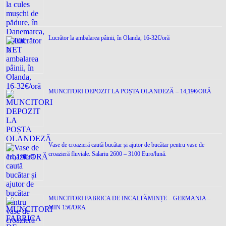
Lucrător la ambalarea pâinii, în Olanda, 16-32€/oră
MUNCITORI DEPOZIT LA POȘTA OLANDEZĂ – 14,19€/ORĂ
Vase de croazieră caută bucătar și ajutor de bucătar pentru vase de
croazieră fluviale. Salariu 2600 – 3100 Euro/lună.
MUNCITORI FABRICA DE INCALTĂMINȚE – GERMANIA –
MIN 15€/ORA