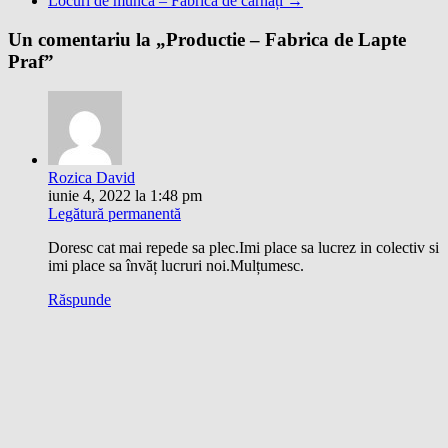
Locuri de munca – Fabrica de cârnați
→
Un comentariu la „
Productie – Fabrica de Lapte
Praf
”
Rozica David
iunie 4, 2022 la 1:48 pm
Legătură permanentă
Doresc cat mai repede sa plec.Imi place sa lucrez in colectiv si
imi place sa învăț lucruri noi.Mulțumesc.
Răspunde