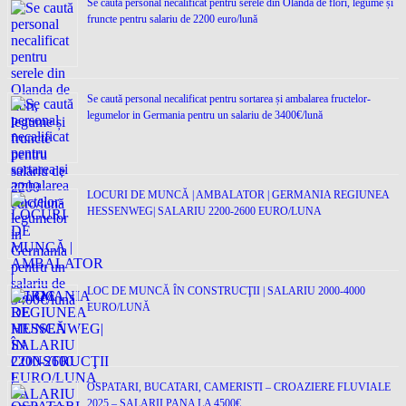
Se caută personal necalificat pentru serele din Olanda de flori, legume și
fruncte pentru salariu de 2200 euro/lună
Se caută personal necalificat pentru sortarea și ambalarea fructelor-
legumelor in Germania pentru un salariu de 3400€/lună
LOCURI DE MUNCĂ | AMBALATOR | GERMANIA REGIUNEA
HESSENWEG| SALARIU 2200-2600 EURO/LUNA
LOC DE MUNCĂ ÎN CONSTRUCŢII | SALARIU 2000-4000
EURO/LUNĂ
OSPATARI, BUCATARI, CAMERISTI – CROAZIERE FLUVIALE
2025 – SALARII PANA LA 4500€