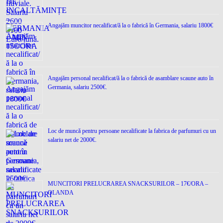
Angajăm muncitor necalificat/ă la o fabrică în Germania, salariu 1800€
Angajăm personal necalificat/ă la o fabrică de asamblare scaune auto în
Germania, salariu 2500€.
Loc de muncǎ pentru persoane necalificate la fabrica de parfumuri cu un
salariu net de 2000€.
MUNCITORI PRELUCRAREA SNACKSURILOR – 17€/ORA –
OLANDA