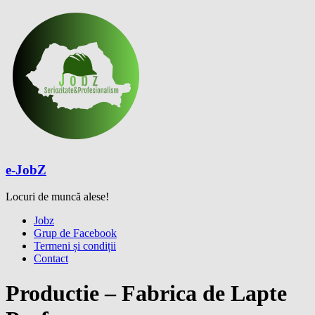
Skip
to
content
e-JobZ
Locuri de muncă alese!
Meniu
Jobz
Grup de Facebook
Termeni și condiții
Contact
Productie – Fabrica de Lapte