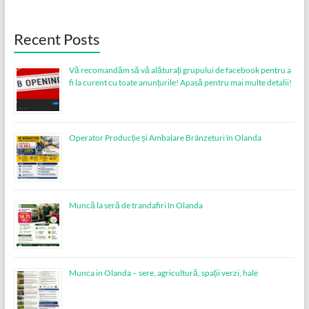
Recent Posts
Vă recomandăm să vă alăturați grupului de facebook pentru a
fi la curent cu toate anunțurile! Apasă pentru mai multe detalii!
Operator Producție și Ambalare Brânzeturi în Olanda
Muncă la seră de trandafiri în Olanda
Munca in Olanda – sere, agricultură, spații verzi, hale