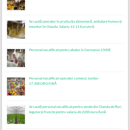
Se caută operator în producția alimentară, ambalare humus și
mezeluri în Olanda. Salariu 13-15 Euro/oră.
Personal necalificat pentru abator în Germania-2500E
Personal necalificat-operator comenzi Jumbo-
17,30EURO/ORĂ
Se caută personal necalificat pentru serele din Olanda de flori,
legume și fruncte pentru salariu de 2200 euro/lună