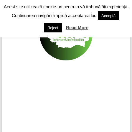
Skip
Acest site utilizează cookie-uri pentru a vă îmbunătăți experiența.
to
content
Continuarea navigării implică acceptarea lor.
Acceptă
Read More
Reject