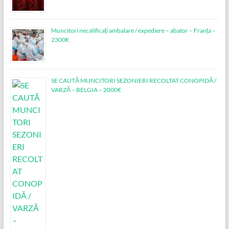
Muncitori necalificați ambalare / expediere – abator – Franța –
2300€
SE CAUTĂ MUNCITORI SEZONIERI RECOLTAT CONOPIDĂ /
VARZĂ – BELGIA – 2000€