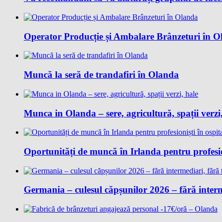
Operator Producție și Ambalare Brânzeturi în 
Muncă la seră de trandafiri în Olanda
Munca in Olanda – sere, agricultură, spații verzi
Oportunități de muncă în Irlanda pentru profesion
Germania – culesul căpșunilor 2026 – fără interm