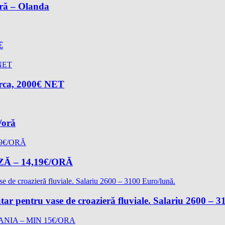
oră – Olanda
€
arca, 2000€ NET
/oră
 – 14,19€/ORĂ
ătar pentru vase de croazieră fluviale. Salariu 2600 – 