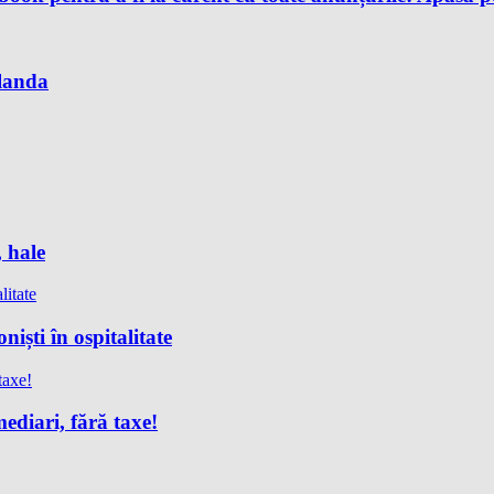
Olanda
, hale
iști în ospitalitate
ediari, fără taxe!