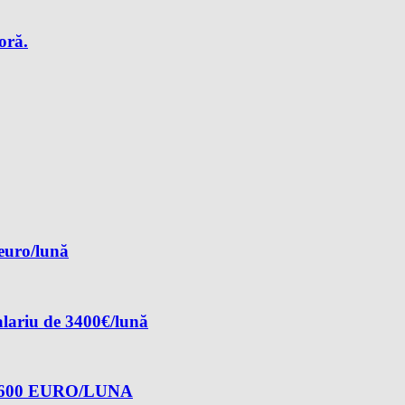
oră.
 euro/lună
alariu de 3400€/lună
600 EURO/LUNA