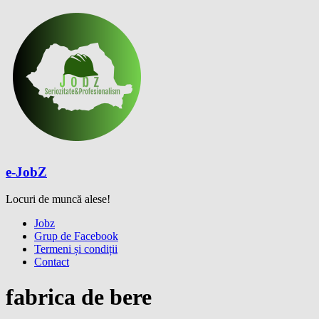
Skip
to
content
e-JobZ
Locuri de muncă alese!
Meniu
Jobz
Grup de Facebook
Termeni și condiții
Contact
fabrica de bere