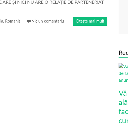
ARE ȘI NICI NU ARE O RELAȚIE DE PARTENERIAT
ia
,
Romania
Niciun comentariu
Citește mai mult
Rec
Vă
ală
fa
cu