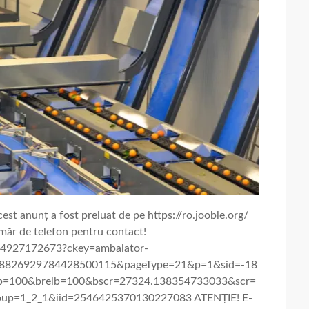
cest anunț a fost preluat de pe https://ro.jooble.org/
măr de telefon pentru contact!
564927172673?ckey=ambalator-
-8826929784428500115&pageType=21&p=1&sid=-18
b=100&brelb=100&bscr=27324.138354733033&scr=
oup=1_2_1&iid=2546425370130227083 ATENȚIE! E-