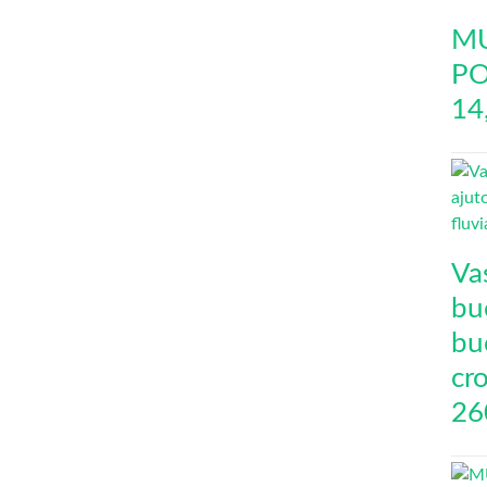
MU
PO
14
Va
buc
bu
cro
26