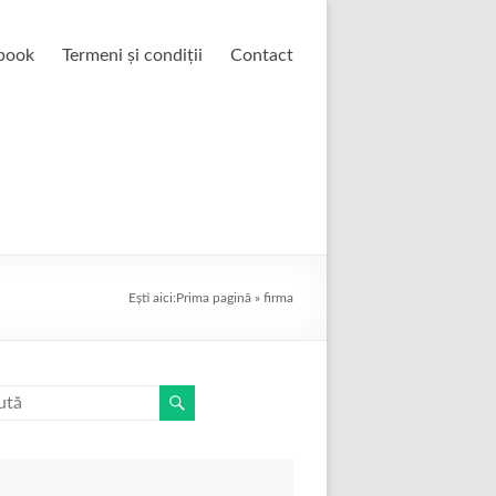
book
Termeni și condiții
Contact
Ești aici:
Prima pagină
»
firma