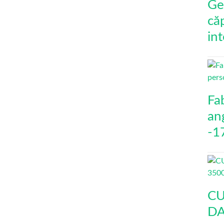
Ge
că
int
Fa
an
-1
CU
DA