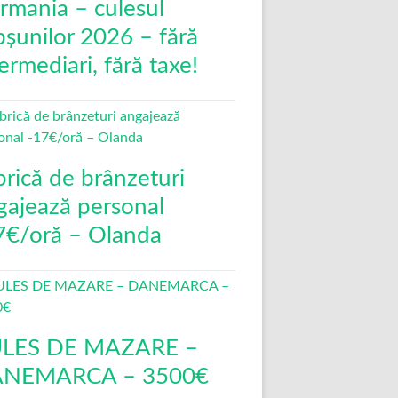
rmania – culesul
pșunilor 2026 – fără
ermediari, fără taxe!
brică de brânzeturi
gajează personal
7€/oră – Olanda
LES DE MAZARE –
NEMARCA – 3500€