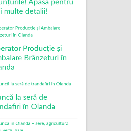
unțurile! Apasă pentru
 multe detalii!
erator Producție și
balare Brânzeturi în
anda
ncă la seră de
andafiri în Olanda