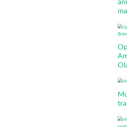
an
mai
Op
Am
Ol
Mu
tr