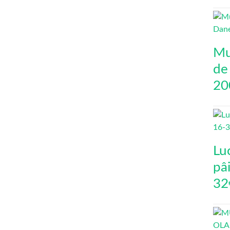
Mu
de
20
Lu
pâi
32