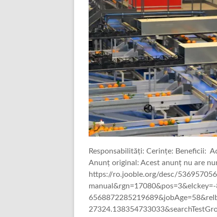
Responsabilități: Cerințe: Beneficii: A
Anunț original: Acest anunț nu are nu
https://ro.jooble.org/desc/5369570
manual&rgn=17080&pos=3&elckey=
6568872285219689&jobAge=58&rel
27324.138354733033&searchTestGr