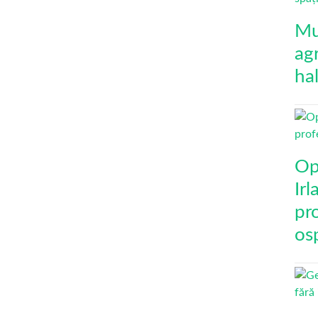
Mu
agr
ha
Op
Ir
pro
osp