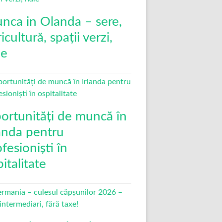
nca in Olanda – sere,
icultură, spații verzi,
le
ortunități de muncă în
landa pentru
fesioniști în
italitate