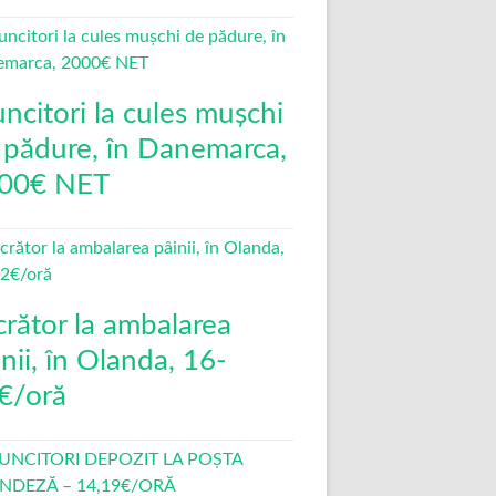
ncitori la cules mușchi
 pădure, în Danemarca,
00€ NET
crător la ambalarea
nii, în Olanda, 16-
€/oră