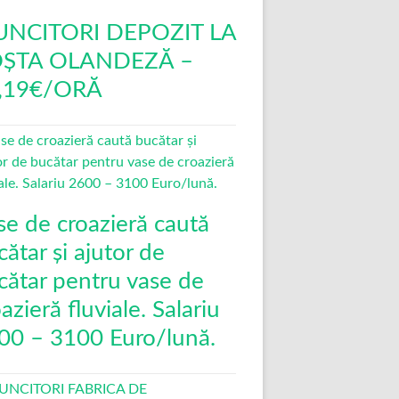
NCITORI DEPOZIT LA
ȘTA OLANDEZĂ –
,19€/ORĂ
se de croazieră caută
ătar și ajutor de
cătar pentru vase de
azieră fluviale. Salariu
00 – 3100 Euro/lună.