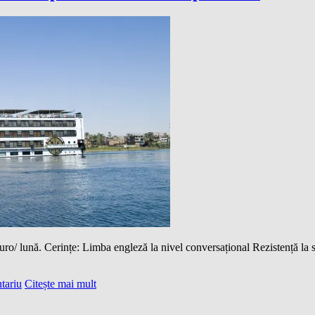
uro/ lună. Cerințe: Limba engleză la nivel conversațional Rezistență la 
tariu
Citește mai mult