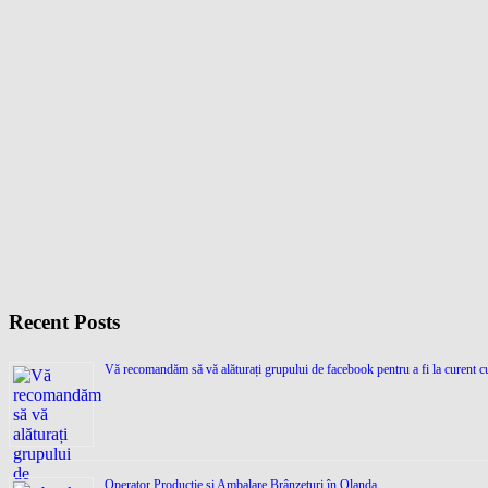
Recent Posts
Vă recomandăm să vă alăturați grupului de facebook pentru a fi la curent cu
Operator Producție și Ambalare Brânzeturi în Olanda