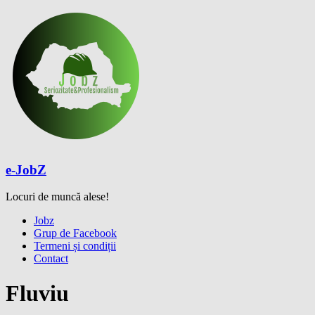
Skip
to
content
e-JobZ
Locuri de muncă alese!
Meniu
Jobz
Grup de Facebook
Termeni și condiții
Contact
Fluviu