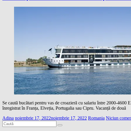
Se caută bucătari pentru vas de croazieră cu salariu între 2000-4600 E
înregistrat în Franța, Elveția, Portugalia sau Cipru. Vacanță de două
Adina
noiembrie 17, 2022
noiembrie 17, 2022
Romania
Niciun comen