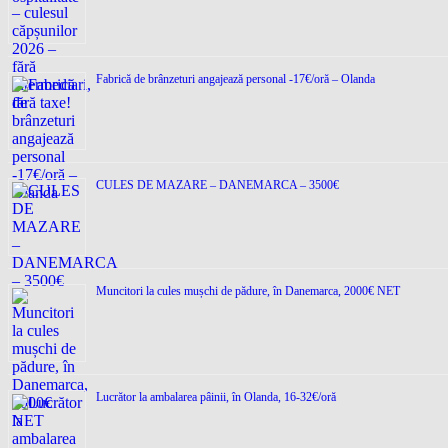
Fabrică de brânzeturi angajează personal -17€/oră – Olanda
CULES DE MAZARE – DANEMARCA – 3500€
Muncitori la cules mușchi de pădure, în Danemarca, 2000€ NET
Lucrător la ambalarea pâinii, în Olanda, 16-32€/oră