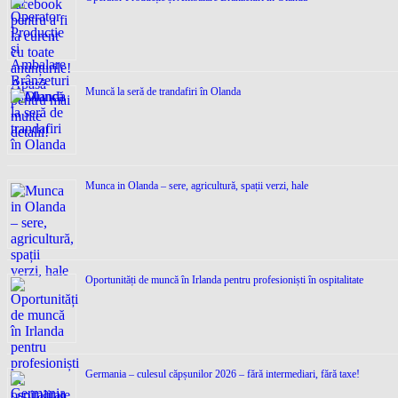
Muncă la seră de trandafiri în Olanda
Munca in Olanda – sere, agricultură, spații verzi, hale
Oportunități de muncă în Irlanda pentru profesioniști în ospitalitate
Germania – culesul căpșunilor 2026 – fără intermediari, fără taxe!