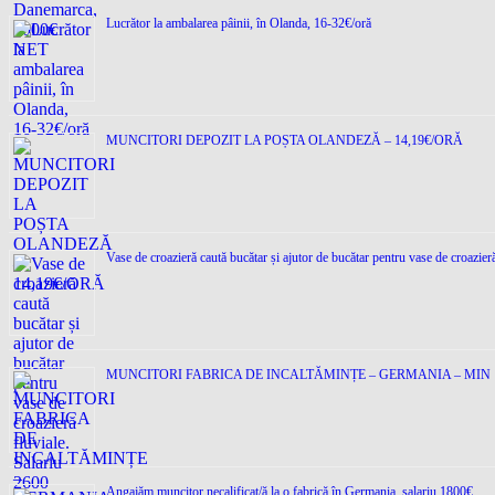
Lucrător la ambalarea pâinii, în Olanda, 16-32€/oră
MUNCITORI DEPOZIT LA POȘTA OLANDEZĂ – 14,19€/ORĂ
Vase de croazieră caută bucătar și ajutor de bucătar pentru vase de croazier
MUNCITORI FABRICA DE INCALTĂMINȚE – GERMANIA – MIN 
Angajăm muncitor necalificat/ă la o fabrică în Germania, salariu 1800€