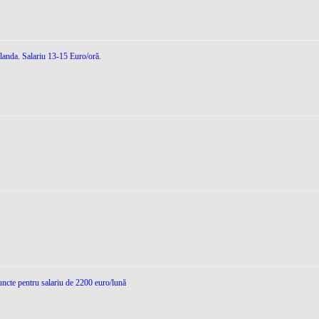
landa. Salariu 13-15 Euro/oră.
runcte pentru salariu de 2200 euro/lună