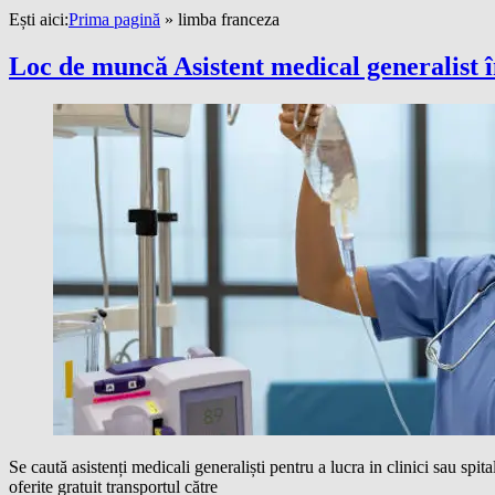
Ești aici:
Prima pagină
»
limba franceza
Loc de muncă Asistent medical generalist î
Se caută asistenți medicali generaliști pentru a lucra in clinici sau s
oferite gratuit transportul către