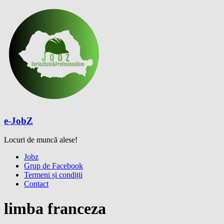
Skip
to
content
e-JobZ
Locuri de muncă alese!
Meniu
Jobz
Grup de Facebook
Termeni și condiții
Contact
limba franceza