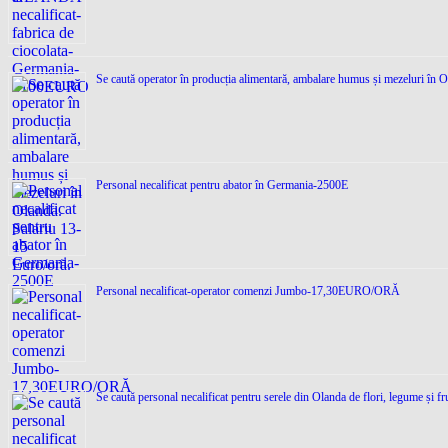
Se caută operator în producția alimentară, ambalare humus și mezeluri în O
Personal necalificat pentru abator în Germania-2500E
Personal necalificat-operator comenzi Jumbo-17,30EURO/ORĂ
Se caută personal necalificat pentru serele din Olanda de flori, legume și f