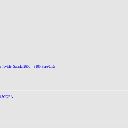
ă fluviale. Salariu 2600 – 3100 Euro/lună.
15€/ORA