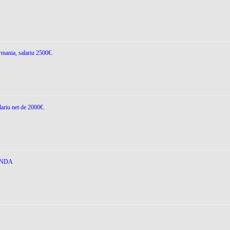
rmania, salariu 2500€.
lariu net de 2000€.
ANDA