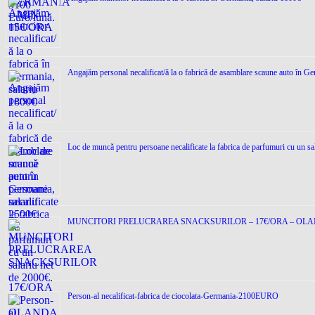
Angajăm personal necalificat/ă la o fabrică de asamblare scaune auto în Ge
Loc de muncǎ pentru persoane necalificate la fabrica de parfumuri cu un sa
MUNCITORI PRELUCRAREA SNACKSURILOR – 17€/ORA – OL
Person-al necalificat-fabrica de ciocolata-Germania-2100EURO