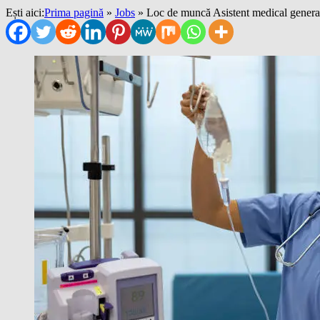
Ești aici:
Prima pagină
»
Jobs
»
Loc de muncă Asistent medical generali