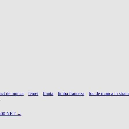
ract de munca
femei
franta
limba franceza
loc de munca in strain
u
300 NET
→