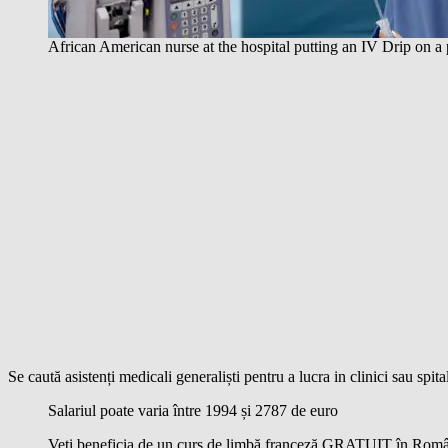
African American nurse at the hospital putting an IV Drip on a
Se caută asistenți medicali generaliști pentru a lucra in clinici sau spita
Salariul poate varia între 1994 și 2787 de euro
Veți beneficia de un curs de limbă franceză GRATUIT în Româ