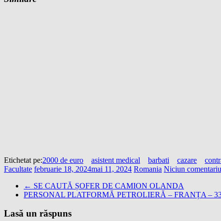
Etichetat pe:
2000 de euro
asistent medical
barbati
cazare
cont
Facultate
februarie 18, 2024
mai 11, 2024
Romania
Niciun comentari
←
SE CAUTĂ ȘOFER DE CAMION OLANDA
PERSONAL PLATFORMĂ PETROLIERĂ – FRANȚA – 3
Lasă un răspuns