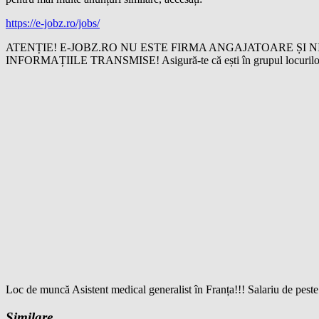
https://e-jobz.ro/jobs/
ATENȚIE! E-JOBZ.RO NU ESTE FIRMA ANGAJATOARE ȘI N
INFORMAȚIILE TRANSMISE! Asigură-te că ești în grupul locurilor de
Loc de muncă Asistent medical generalist în Franța!!! Salariu de pest
Similare