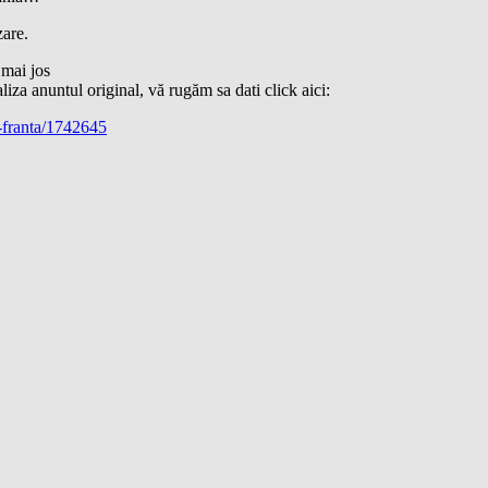
zare.
 mai jos
liza anuntul original, vă rugăm sa dati click aici:
t-franta/1742645