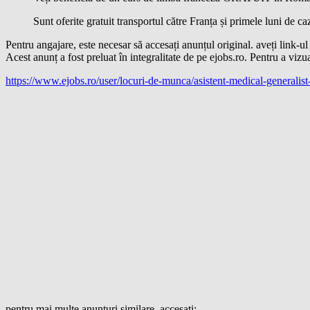
Sunt oferite gratuit transportul către Franța și primele luni de ca
Pentru angajare, este necesar să accesați anunțul original. aveți link-ul
Acest anunț a fost preluat în integralitate de pe ejobs.ro. Pentru a vizua
https://www.ejobs.ro/user/locuri-de-munca/asistent-medical-generalis
pentru mai multe anunțuri similare, accesați: