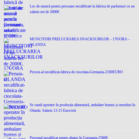
Loc de muncǎ pentru persoane necalificate la fabrica de parfumuri cu un
salariu net de 2000€.
MUNCITORI PRELUCRAREA SNACKSURILOR – 17€/ORA –
OLANDA
Person-al necalificat-fabrica de ciocolata-Germania-2100EURO
Se caută operator în producția alimentară, ambalare humus și mezeluri în
Olanda. Salariu 13-15 Euro/oră.
Personal necalificat pentru abator în Germania-2500E