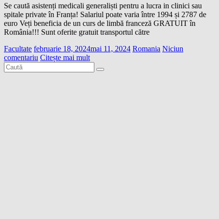
Se caută asistenți medicali generaliști pentru a lucra in clinici sau
spitale private în Franța! Salariul poate varia între 1994 și 2787 de
euro Veți beneficia de un curs de limbă franceză GRATUIT în
România!!! Sunt oferite gratuit transportul către
Facultate
februarie 18, 2024
mai 11, 2024
Romania
Niciun
comentariu
Citește mai mult