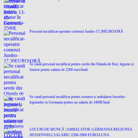
Personal necalificat-operator comenzi Jumbo-17,30EURO/ORĂ
Se caută personal necalificat pentru serele din Olanda de flori, legume și
fruncte pentru salariu de 2200 euro/lună
Se caută personal necalificat pentru sortarea și ambalarea fructelor-
legumelor in Germania pentru un salariu de 3400€/lună
LOCURI DE MUNCĂ | AMBALATOR | GERMANIA REGIUNEA
HESSENWEG| SALARIU 2200-2600 EURO/LUNA