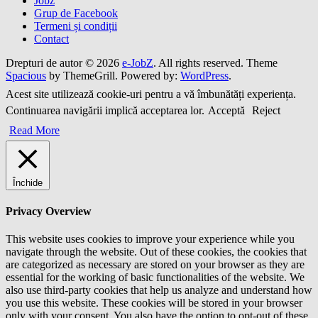
Jobz
Grup de Facebook
Termeni și condiții
Contact
Drepturi de autor © 2026
e-JobZ
. All rights reserved. Theme
Spacious
by ThemeGrill. Powered by:
WordPress
.
Acest site utilizează cookie-uri pentru a vă îmbunătăți experiența.
Continuarea navigării implică acceptarea lor.
Acceptă
Reject
Read More
Închide
Privacy Overview
This website uses cookies to improve your experience while you
navigate through the website. Out of these cookies, the cookies that
are categorized as necessary are stored on your browser as they are
essential for the working of basic functionalities of the website. We
also use third-party cookies that help us analyze and understand how
you use this website. These cookies will be stored in your browser
only with your consent. You also have the option to opt-out of these