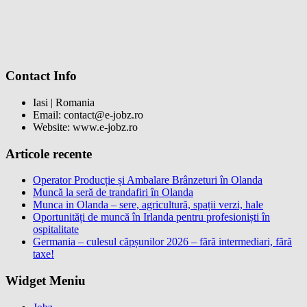
Contact Info
Iasi | Romania
Email: contact@e-jobz.ro
Website: www.e-jobz.ro
Articole recente
Operator Producție și Ambalare Brânzeturi în Olanda
Muncă la seră de trandafiri în Olanda
Munca in Olanda – sere, agricultură, spații verzi, hale
Oportunități de muncă în Irlanda pentru profesioniști în
ospitalitate
Germania – culesul căpșunilor 2026 – fără intermediari, fără
taxe!
Widget Meniu