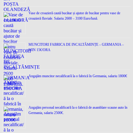
Vase de croazieră caută bucătar și ajutor de bucătar pentru vase de
croazieră fluviale. Salariu 2600 – 3100 Euro/lună.
MUNCITORI FABRICA DE INCALTĂMINȚE – GERMANIA –
MIN 15€/ORA
Angajăm muncitor necalificat/ă la o fabrică în Germania, salariu 1800€
Angajăm personal necalificat/ă la o fabrică de asamblare scaune auto în
Germania, salariu 2500€.