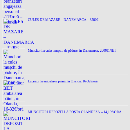
CULES DE MAZARE – DANEMARCA – 3500€
Muncitori la cules mușchi de pădure, în Danemarca, 2000€ NET
Lucrător la ambalarea pâinii, în Olanda, 16-32€/oră
MUNCITORI DEPOZIT LA POȘTA OLANDEZĂ – 14,19€/ORĂ