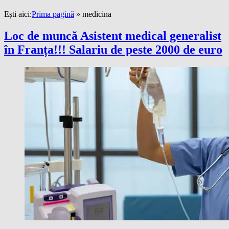
Ești aici:
Prima pagină
»
medicina
Loc de muncă Asistent medical generalist
în Franța!!! Salariu de peste 2000 de euro