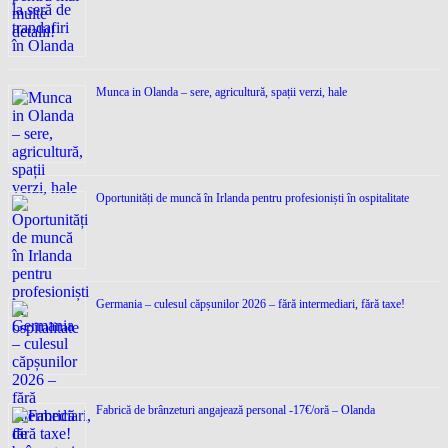
Munca in Olanda – sere, agricultură, spații verzi, hale
Oportunități de muncă în Irlanda pentru profesioniști în ospitalitate
Germania – culesul căpșunilor 2026 – fără intermediari, fără taxe!
Fabrică de brânzeturi angajează personal -17€/oră – Olanda