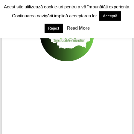
Skip
Acest site utilizează cookie-uri pentru a vă îmbunătăți experiența.
to
content
Continuarea navigării implică acceptarea lor.
Acceptă
Read More
Reject