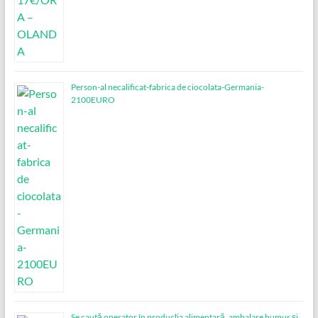
Person-al necalificat-fabrica de ciocolata-Germania-
2100EURO
Se caută operator în producția alimentară, ambalare humus și