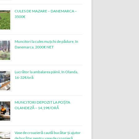
CULES DE MAZARE – DANEMARCA –
3500€
Muncitori la cules mușchi de pădure, în
Danemarca, 2000€ NET
Lucrător la ambalarea pâinii, în Olanda,
16-32€/oră
MUNCITORI DEPOZIT LA POȘTA
OLANDEZĂ – 14,19€/ORĂ
Vase de croazieră caută bucătar și ajutor
de bucătar pentru vase de croazieră