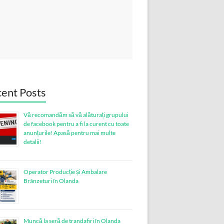
ent Posts
Vă recomandăm să vă alăturați grupului
de facebook pentru a fi la curent cu toate
anunțurile! Apasă pentru mai multe
detalii!
Operator Producție și Ambalare
Brânzeturi în Olanda
Muncă la seră de trandafiri în Olanda