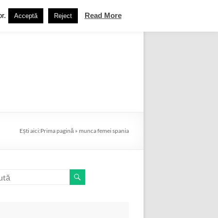
r.
Read More
Acceptă
Reject
ebook
Termeni și condiții
Contact
Ești aici:
Prima pagină
»
munca femei spania