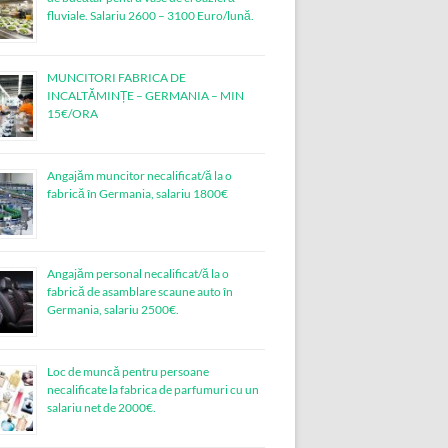
fluviale. Salariu 2600 – 3100 Euro/lună.
MUNCITORI FABRICA DE
INCALTĂMINȚE – GERMANIA – MIN
15€/ORA
Angajăm muncitor necalificat/ă la o
fabrică în Germania, salariu 1800€
Angajăm personal necalificat/ă la o
fabrică de asamblare scaune auto în
Germania, salariu 2500€.
Loc de muncǎ pentru persoane
necalificate la fabrica de parfumuri cu un
salariu net de 2000€.