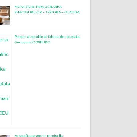
MUNCITORI PRELUCRAREA
SNACKSURILOR – 17€/ORA – OLANDA
Person-al necalificat-fabrica de ciocolata-
Germania-2100EURO
Se caută operator în producția