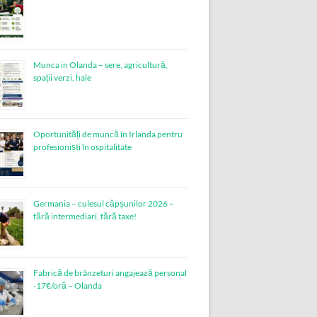
Munca in Olanda – sere, agricultură,
spații verzi, hale
Oportunități de muncă în Irlanda pentru
profesioniști în ospitalitate
Germania – culesul căpșunilor 2026 –
fără intermediari, fără taxe!
Fabrică de brânzeturi angajează personal
-17€/oră – Olanda