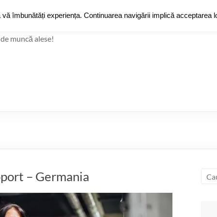
JobZ
a vă îmbunătăți experiența. Continuarea navigării implică acceptarea lo
Jobz
Grup de Fac
 de muncă alese!
oport – Germania