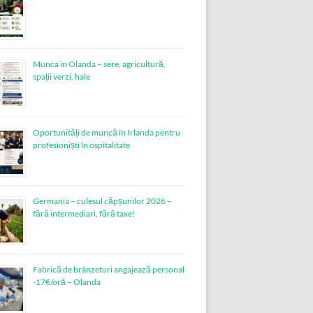
Munca in Olanda – sere, agricultură,
spații verzi, hale
Oportunități de muncă în Irlanda pentru
profesioniști în ospitalitate
Germania – culesul căpșunilor 2026 –
fără intermediari, fără taxe!
Fabrică de brânzeturi angajează personal
-17€/oră – Olanda