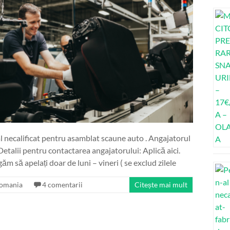
ecalificat pentru asamblat scaune auto . Angajatorul
Detalii pentru contactarea angajatorului: Aplică aici.
să apelați doar de luni – vineri ( se exclud zilele
omania
4 comentarii
Citește mai mult