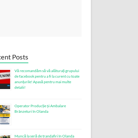
ent Posts
Vă recomandăm să vă alăturați grupului
de facebook pentru a fi la curent cu toate
anunțurile! Apasă pentru mai multe
detalii!
Operator Producție și Ambalare
Brânzeturi în Olanda
Muncă la seră de trandafiri în Olanda