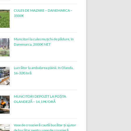
CULES DE MAZARE – DANEMARCA –
3500€
Muncitori la cules mușchi de pădure, în
Danemarca, 2000€ NET
Lucrător la ambalarea pâinii, în Olanda,
16-32€/oră
MUNCITORI DEPOZIT LA POȘTA
OLANDEZĂ – 14,19€/ORĂ
Vase de croazieră caută bucătar și ajutor
de bucătar pentru vase de croazieră