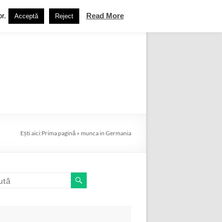
r.
Read More
Acceptă
Reject
ebook
Termeni și condiții
Contact
Ești aici:
Prima pagină
»
munca in Germania