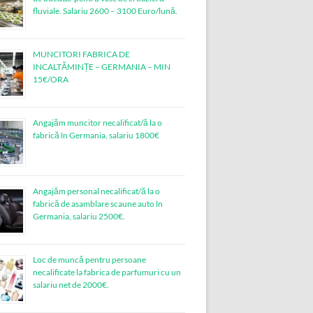
fluviale. Salariu 2600 – 3100 Euro/lună.
MUNCITORI FABRICA DE
INCALTĂMINȚE – GERMANIA – MIN
15€/ORA
Angajăm muncitor necalificat/ă la o
fabrică în Germania, salariu 1800€
Angajăm personal necalificat/ă la o
fabrică de asamblare scaune auto în
Germania, salariu 2500€.
Loc de muncǎ pentru persoane
necalificate la fabrica de parfumuri cu un
salariu net de 2000€.