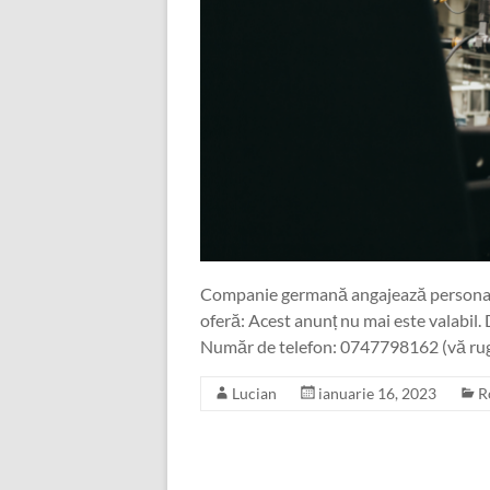
Companie germană angajează personal n
oferă: Acest anunț nu mai este valabil. 
Număr de telefon: 0747798162 (vă rugăm 
Lucian
ianuarie 16, 2023
R