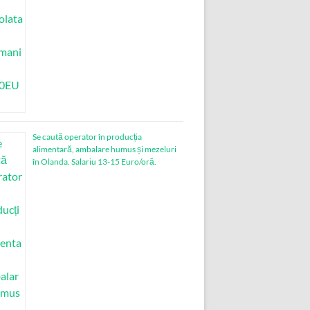
Se caută operator în producția
alimentară, ambalare humus și mezeluri
în Olanda. Salariu 13-15 Euro/oră.